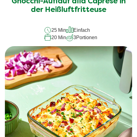
Gnocchi-Auflauf alla Caprese in
der Heißluftfritteuse
25 Min
Einfach
20 Min
3
Portionen