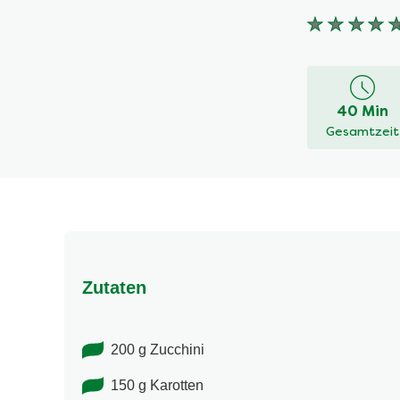
Keine
Bewertung
für
dieses
40 Min
recipe
Gesamtzeit
abgegeben
Zutaten
200 g Zucchini
150 g Karotten