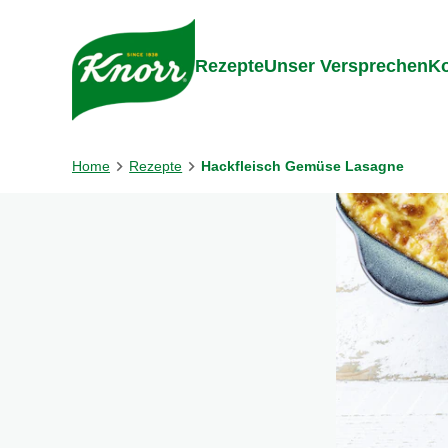
Gehe zu:
Inhalt
Footer
Suc
Rezepte
Unser Versprechen
Ko
Home
Rezepte
Hackfleisch Gemüse Lasagne