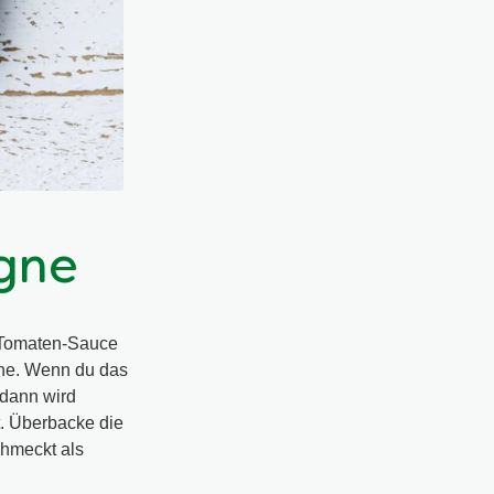
gne
 Tomaten-Sauce
che. Wenn du das
 dann wird
. Überbacke die
chmeckt als