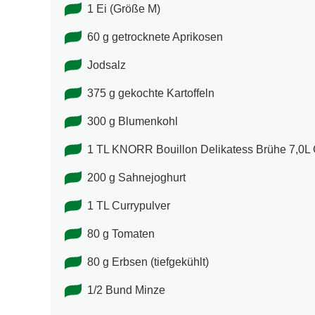
1 Ei (Größe M)
60 g getrocknete Aprikosen
Jodsalz
375 g gekochte Kartoffeln
300 g Blumenkohl
1 TL KNORR Bouillon Delikatess Brühe 7,0L 
200 g Sahnejoghurt
1 TL Currypulver
80 g Tomaten
80 g Erbsen (tiefgekühlt)
1/2 Bund Minze