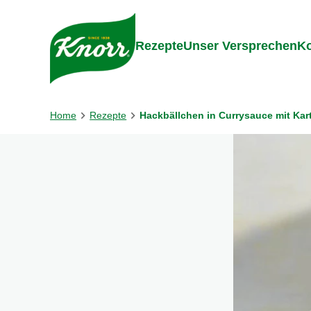
Gehe zu:
Inhalt
Footer
Suc
Rezepte
Unser Versprechen
Ko
Home
Rezepte
Hackbällchen in Currysauce mit Kar