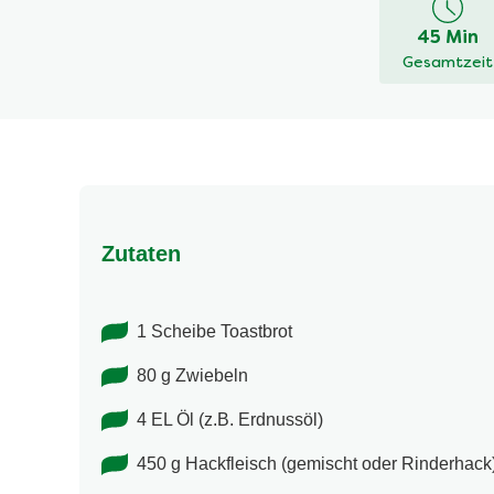
dieses
45 Min
recipe
Gesamtzeit
abgegeben
Zutaten
1 Scheibe Toastbrot
80 g Zwiebeln
4 EL Öl (z.B. Erdnussöl)
450 g Hackfleisch (gemischt oder Rinderhack