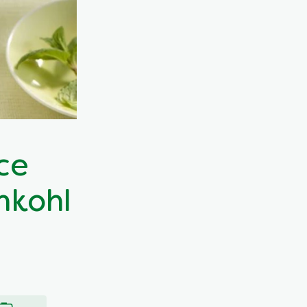
ce
nkohl