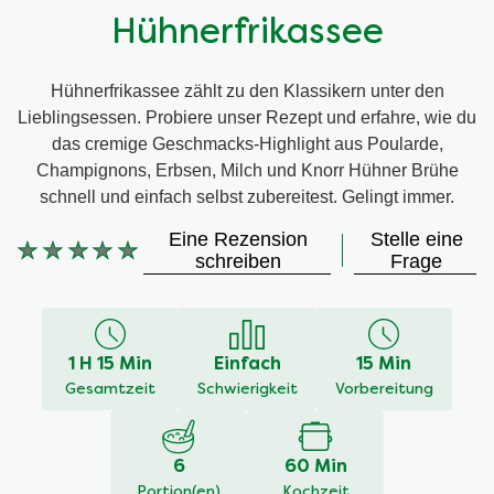
Hühnerfrikassee
Hühnerfrikassee zählt zu den Klassikern unter den
Lieblingsessen. Probiere unser Rezept und erfahre, wie du
das cremige Geschmacks-Highlight aus Poularde,
Champignons, Erbsen, Milch und Knorr Hühner Brühe
schnell und einfach selbst zubereitest. Gelingt immer.
Eine Rezension
Stelle eine
Keine
schreiben
Frage
Bewertungen
für
dieses
recipe
1 H 15 Min
Einfach
15 Min
abgegeben
Gesamtzeit
Schwierigkeit
Vorbereitung
6
60 Min
Portion(en)
Kochzeit