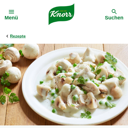
Gehe zu:
Menü
Suchen
Rezepte