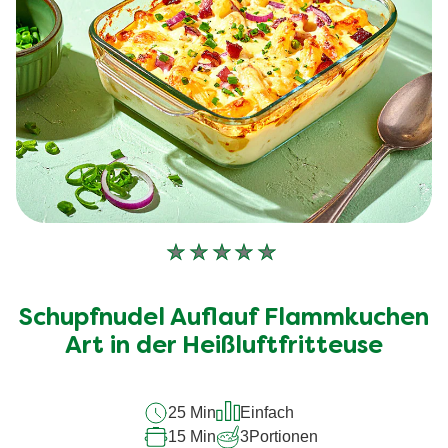
Keine
Bewertungen
für
Schupfnudel Auflauf Flammkuchen
dieses
recipe
Art in der Heißluftfritteuse
abgegeben
25 Min
Einfach
15 Min
3
Portionen