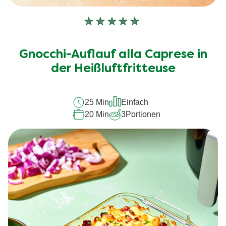
Keine
Bewertungen
für
Gnocchi-Auflauf alla Caprese in
dieses
recipe
der Heißluftfritteuse
abgegeben
25 Min
Einfach
20 Min
3
Portionen