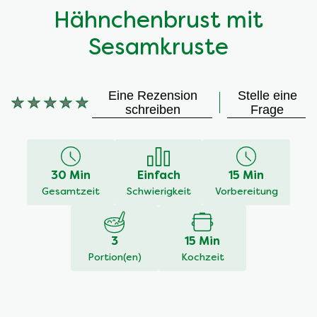
Hähnchenbrust mit
Sesamkruste
Eine Rezension
Stelle eine
schreiben
Frage
Keine
Bewertungen
für
dieses
30 Min
Einfach
15 Min
recipe
Gesamtzeit
Schwierigkeit
Vorbereitung
abgegeben
3
15 Min
Portion(en)
Kochzeit