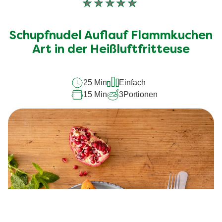
Keine
Bewertungen
für
Schupfnudel Auflauf Flammkuchen
dieses
Art in der Heißluftfritteuse
recipe
abgegeben
25 Min
Einfach
15 Min
3
Portionen