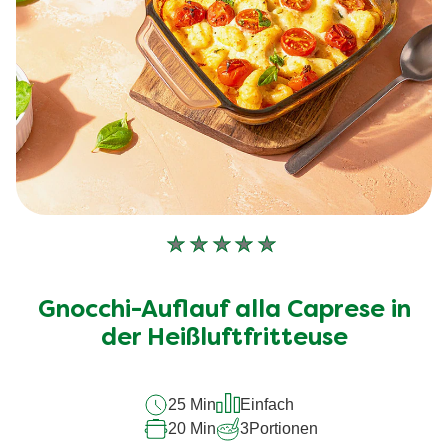
Keine
Bewertungen
für
Gnocchi-Auflauf alla Caprese in
dieses
der Heißluftfritteuse
recipe
abgegeben
25 Min
Einfach
20 Min
3
Portionen