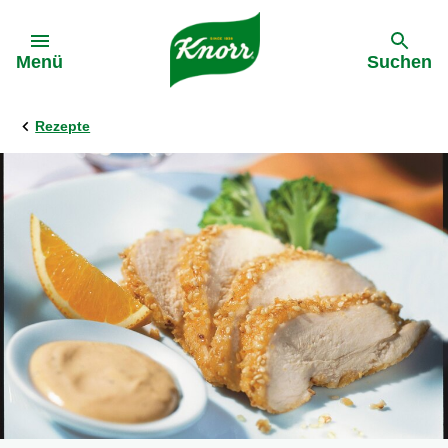
Gehe zu:
Menü
Suchen
Rezepte