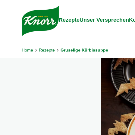
Gehe zu:
Inhalt
Footer
Suc
Rezepte
Unser Versprechen
Ko
Home
Rezepte
Gruselige Kürbissuppe