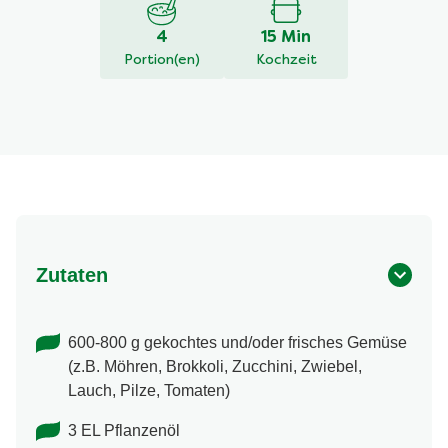
von
5
4
15 Min
aus
Portion(en)
Kochzeit
1
Bewertungen.
Zutaten
600-800 g gekochtes und/oder frisches Gemüse
(z.B. Möhren, Brokkoli, Zucchini, Zwiebel,
Lauch, Pilze, Tomaten)
3 EL Pflanzenöl