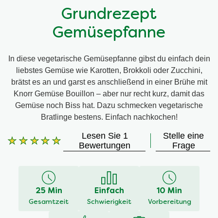
Grundrezept
Gemüsepfanne
In diese vegetarische Gemüsepfanne gibst du einfach dein
liebstes Gemüse wie Karotten, Brokkoli oder Zucchini,
brätst es an und garst es anschließend in einer Brühe mit
Knorr Gemüse Bouillon – aber nur recht kurz, damit das
Gemüse noch Biss hat. Dazu schmecken vegetarische
Bratlinge bestens. Einfach nachkochen!
Lesen Sie 1
Stelle eine
Bewertungen
Frage
Die
durchschnittliche
Bewertung
dieses
25 Min
Einfach
10 Min
beträgt
Gesamtzeit
Schwierigkeit
Vorbereitung
5.0