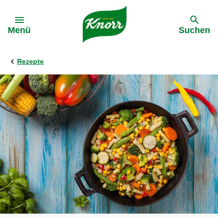
Gehe zu:
Menü
Suchen
Rezepte