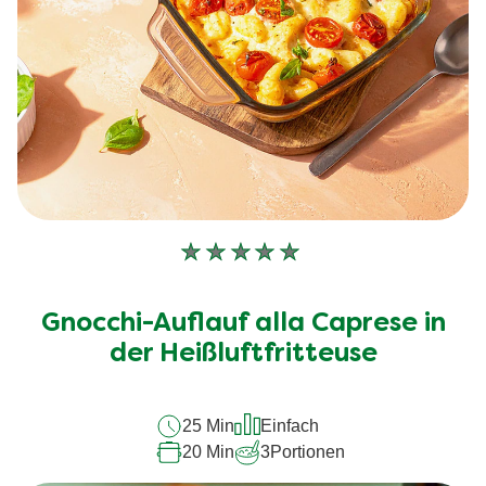
Keine
Bewertungen
für
Gnocchi-Auflauf alla Caprese in
dieses
der Heißluftfritteuse
recipe
abgegeben
25 Min
Einfach
20 Min
3
Portionen