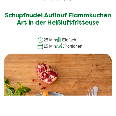
Keine
Bewertungen
für
Schupfnudel Auflauf Flammkuchen
dieses
Art in der Heißluftfritteuse
recipe
abgegeben
25 Min
Einfach
15 Min
3
Portionen