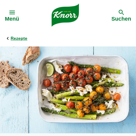
Gehe zu:
Menü
Suchen
Rezepte