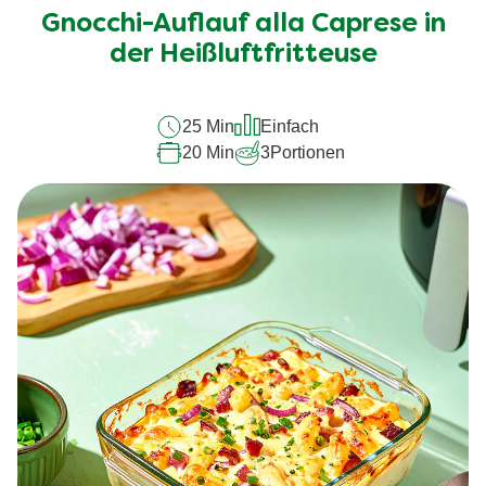
für
Gnocchi-Auflauf alla Caprese in
dieses
recipe
der Heißluftfritteuse
abgegeben
25 Min
Einfach
20 Min
3
Portionen