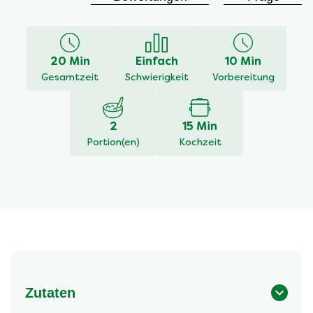
durchschnittliche
Bewertung
dieses
Ofenspargel
20 Min
Einfach
10 Min
mit
Kirschtomaten
Gesamtzeit
Schwierigkeit
Vorbereitung
beträgt
4.5
von
2
15 Min
5
Portion(en)
Kochzeit
aus
2
Bewertungen.
Zutaten