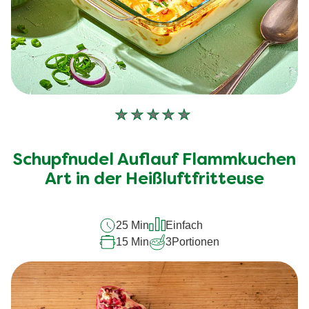
Keine
Bewertungen
für
Schupfnudel Auflauf Flammkuchen
dieses
recipe
Art in der Heißluftfritteuse
abgegeben
25 Min
Einfach
15 Min
3
Portionen