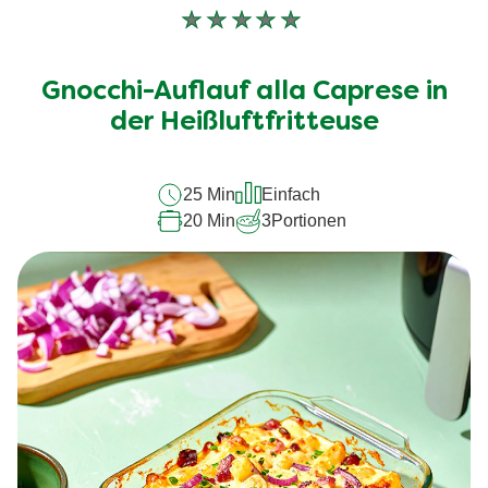
Keine
Bewertungen
für
Gnocchi-Auflauf alla Caprese in
dieses
recipe
der Heißluftfritteuse
abgegeben
25 Min
Einfach
20 Min
3
Portionen