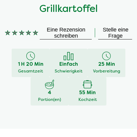
Grillkartoffel
Eine Rezension
Stelle eine
Keine
schreiben
Frage
Bewertungen
für
dieses
recipe
1 H 20 Min
Einfach
25 Min
abgegeben
Gesamtzeit
Schwierigkeit
Vorbereitung
4
55 Min
Portion(en)
Kochzeit