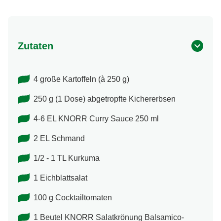
Zutaten
4 große Kartoffeln (à 250 g)
250 g (1 Dose) abgetropfte Kichererbsen
4-6 EL KNORR Curry Sauce 250 ml
2 EL Schmand
1/2 - 1 TL Kurkuma
1 Eichblattsalat
100 g Cocktailtomaten
1 Beutel KNORR Salatkrönung Balsamico-​