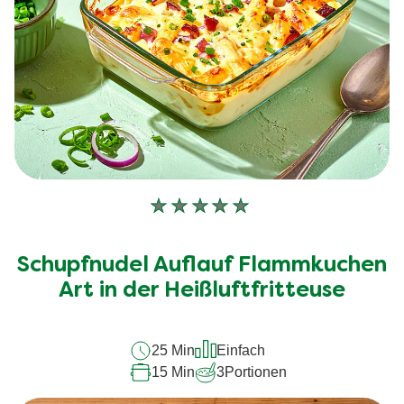
Keine
Bewertungen
für
Schupfnudel Auflauf Flammkuchen
dieses
recipe
Art in der Heißluftfritteuse
abgegeben
25 Min
Einfach
15 Min
3
Portionen