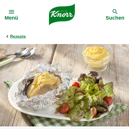
Gehe zu:
Menü
Suchen
Rezepte