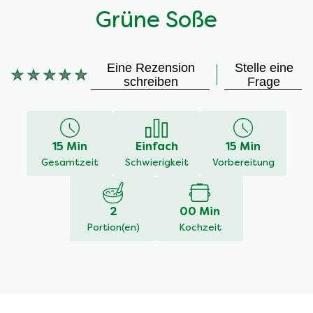
Grüne Soße
Eine Rezension
Stelle eine
schreiben
Frage
Keine
Bewertungen
für
dieses
15 Min
Einfach
15 Min
recipe
Gesamtzeit
Schwierigkeit
Vorbereitung
abgegeben
2
00 Min
Portion(en)
Kochzeit