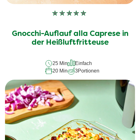
Keine
Bewertungen
für
Gnocchi-Auflauf alla Caprese in
dieses
der Heißluftfritteuse
recipe
abgegeben
25 Min
Einfach
20 Min
3
Portionen