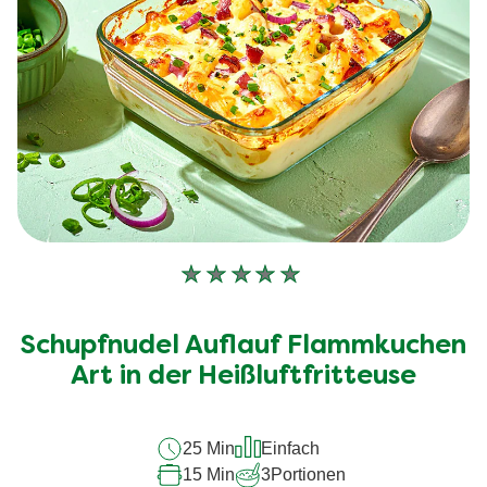
Keine
Bewertungen
für
Schupfnudel Auflauf Flammkuchen
dieses
Art in der Heißluftfritteuse
recipe
abgegeben
25 Min
Einfach
15 Min
3
Portionen