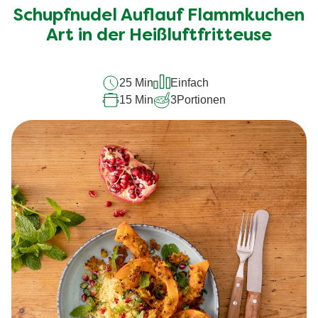
Schupfnudel Auflauf Flammkuchen
Art in der Heißluftfritteuse
25 Min
Einfach
15 Min
3
Portionen