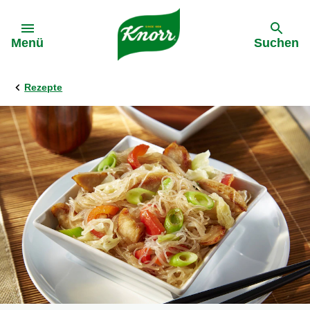
Gehe zu:
Menü
Suchen
Rezepte