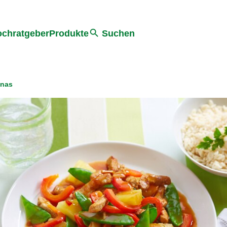
he
chratgeber
Produkte
Suchen
anas