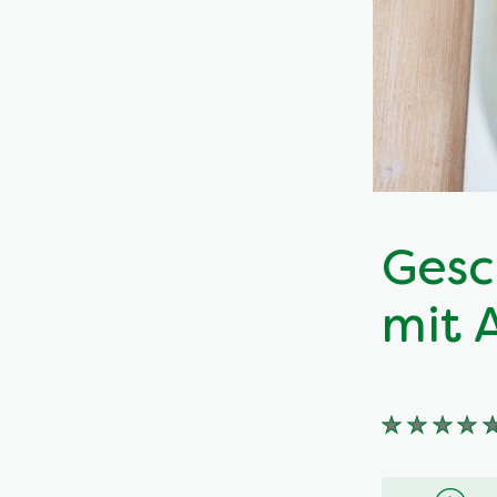
Gesc
mit 
Keine
Bewertung
für