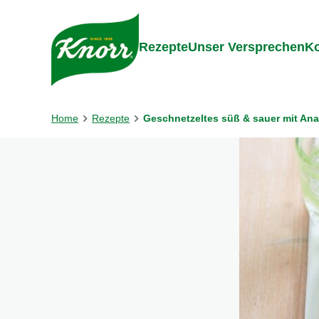
Gehe zu:
Inhalt
Footer
Suc
Rezepte
Unser Versprechen
Ko
Home
Rezepte
Geschnetzeltes süß & sauer mit An