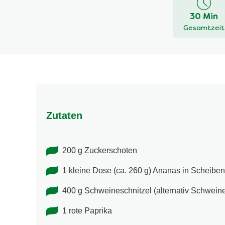
dieses
30 Min
recipe
Gesamtzeit
abgegeben
Zutaten
200 g Zuckerschoten
1 kleine Dose (ca. 260 g) Ananas in Scheiben
400 g Schweineschnitzel (alternativ Schwein
1 rote Paprika