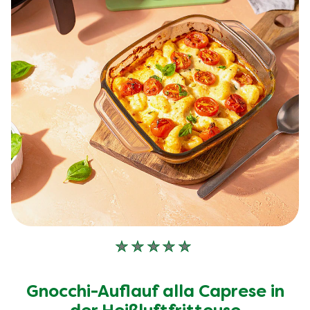
Keine
Bewertungen
für
Gnocchi-Auflauf alla Caprese in
dieses
recipe