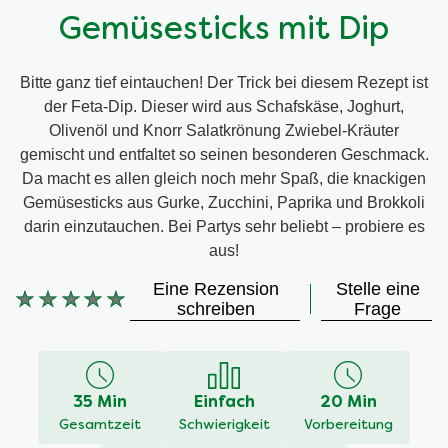
Gemüsesticks mit Dip
Bitte ganz tief eintauchen! Der Trick bei diesem Rezept ist
der Feta-Dip. Dieser wird aus Schafskäse, Joghurt,
Olivenöl und Knorr Salatkrönung Zwiebel-Kräuter
gemischt und entfaltet so seinen besonderen Geschmack.
Da macht es allen gleich noch mehr Spaß, die knackigen
Gemüsesticks aus Gurke, Zucchini, Paprika und Brokkoli
darin einzutauchen. Bei Partys sehr beliebt – probiere es
aus!
Eine Rezension
Stelle eine
Keine
schreiben
Frage
Bewertungen
für
dieses
recipe
35 Min
Einfach
20 Min
abgegeben
Gesamtzeit
Schwierigkeit
Vorbereitung