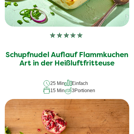
Keine
Bewertungen
für
Schupfnudel Auflauf Flammkuchen
dieses
recipe
Art in der Heißluftfritteuse
abgegeben
25 Min
Einfach
15 Min
3
Portionen