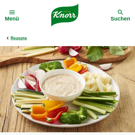
Gehe zu:
Menü
Suchen
Rezepte