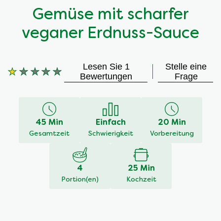
Gemüse mit scharfer
veganer Erdnuss-Sauce
Lesen Sie 1
Stelle eine
Die
Bewertungen
Frage
durchschnittliche
Bewertung
dieses
Gemüse
45 Min
Einfach
20 Min
mit
scharfer
Gesamtzeit
Schwierigkeit
Vorbereitung
Erdnuss-
Sauce
beträgt
4
25 Min
1.0
Portion(en)
Kochzeit
von
5
aus
1