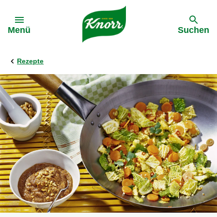
Gehe zu:
Menü
Suchen
Rezepte