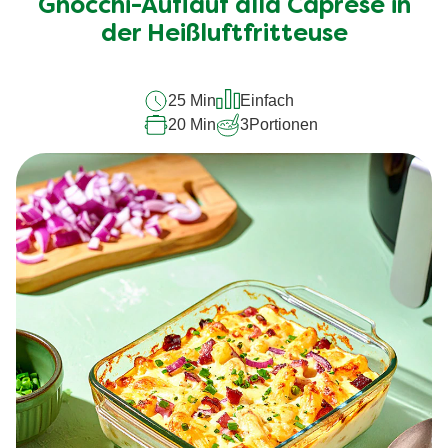
Gnocchi-Auflauf alla Caprese in
dieses
recipe
der Heißluftfritteuse
abgegeben
25 Min
Einfach
20 Min
3
Portionen