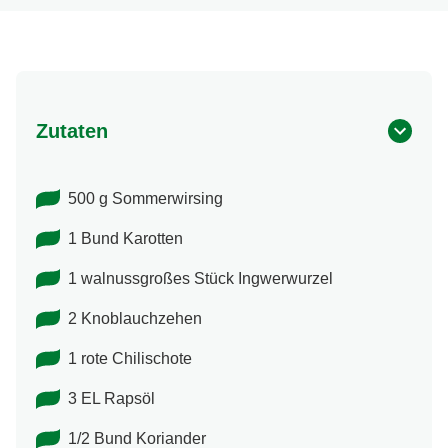
Bewertungen.
Zutaten
500 g Sommerwirsing
1 Bund Karotten
1 walnussgroßes Stück Ingwerwurzel
2 Knoblauchzehen
1 rote Chilischote
3 EL Rapsöl
1/2 Bund Koriander