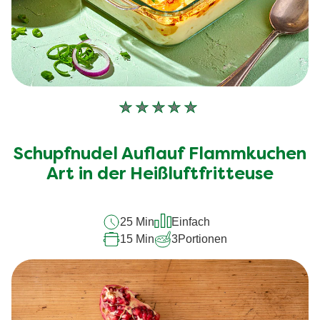
Keine
Bewertungen
für
Schupfnudel Auflauf Flammkuchen
dieses
recipe
Art in der Heißluftfritteuse
abgegeben
25 Min
Einfach
15 Min
3
Portionen