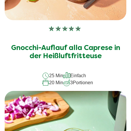
Keine
Bewertungen
für
Gnocchi-Auflauf alla Caprese in
dieses
der Heißluftfritteuse
recipe
abgegeben
25 Min
Einfach
20 Min
3
Portionen