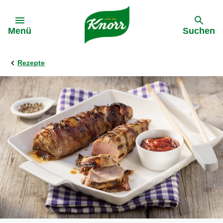
Gehe zu:
Menü
Suchen
Rezepte