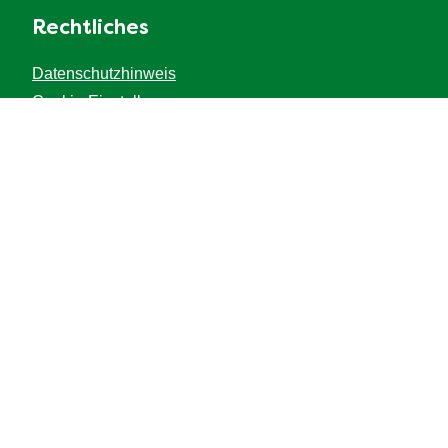
Rechtliches
Datenschutzhinweis
Cookie-Einstellungen
Cookie-Informationen
Recht
Impressum
Barrierefreiheit
Fragen
Kontakt
FAQ
Seitenverzeichnis
Inspirationen für den Food-Service