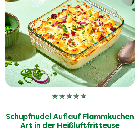
Keine
Bewertungen
für
Schupfnudel Auflauf Flammkuchen
dieses
Art in der Heißluftfritteuse
recipe