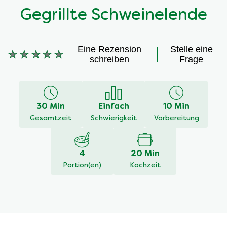
Gegrillte Schweinelende
Eine Rezension
Stelle eine
schreiben
Frage
Keine
Bewertungen
für
dieses
30 Min
Einfach
10 Min
recipe
Gesamtzeit
Schwierigkeit
Vorbereitung
abgegeben
4
20 Min
Portion(en)
Kochzeit