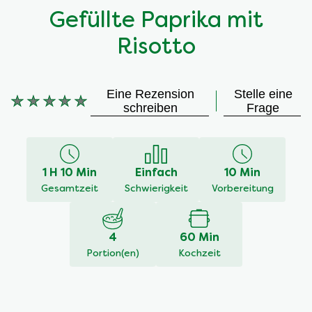
Gefüllte Paprika mit
Risotto
Eine Rezension
Stelle eine
schreiben
Frage
Keine
Bewertungen
für
dieses
1 H 10 Min
Einfach
10 Min
recipe
Gesamtzeit
Schwierigkeit
Vorbereitung
abgegeben
4
60 Min
Portion(en)
Kochzeit