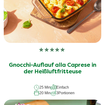
Keine
Bewertungen
für
Gnocchi-Auflauf alla Caprese in
dieses
der Heißluftfritteuse
recipe
abgegeben
25 Min
Einfach
20 Min
3
Portionen