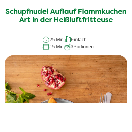
Bewertungen
für
Schupfnudel Auflauf Flammkuchen
dieses
Art in der Heißluftfritteuse
recipe
abgegeben
25 Min
Einfach
15 Min
3
Portionen