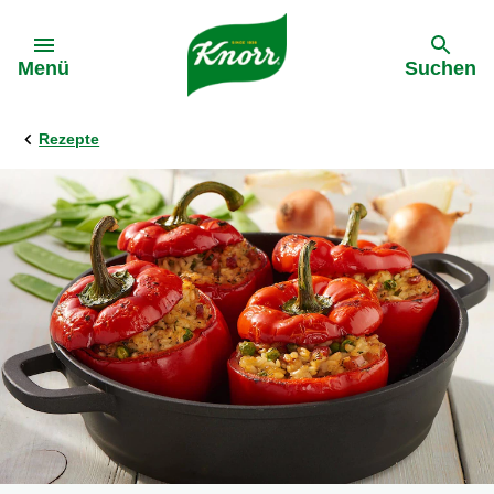
Gehe zu:
Menü
Suchen
Rezepte