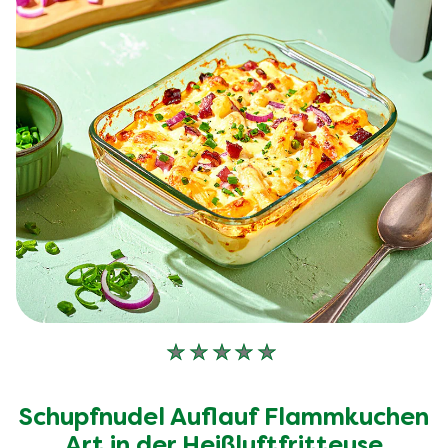
Keine
Bewertungen
für
Schupfnudel Auflauf Flammkuchen
dieses
Art in der Heißluftfritteuse