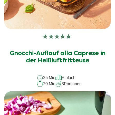
Keine
Bewertungen
für
Gnocchi-Auflauf alla Caprese in
dieses
der Heißluftfritteuse
recipe
abgegeben
25 Min
Einfach
20 Min
3
Portionen