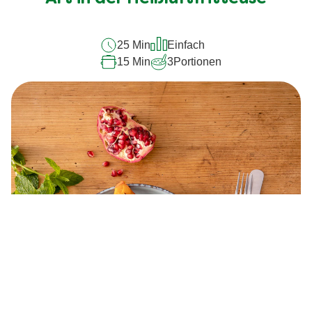
recipe
abgegeben
25 Min
Einfach
15 Min
3
Portionen