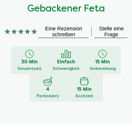
Gebackener Feta
Eine Rezension
Stelle eine
schreiben
Frage
Keine
Bewertungen
für
dieses
30 Min
Einfach
15 Min
recipe
Gesamtzeit
Schwierigkeit
Vorbereitung
abgegeben
4
15 Min
Portion(en)
Kochzeit