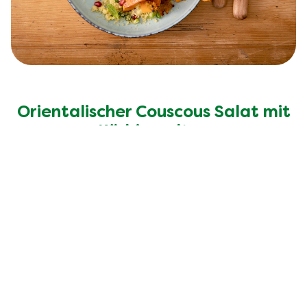
Orientalischer Couscous Salat mit
Kürbisspalten
30 Min
Einfach
15 Min
2
Portionen