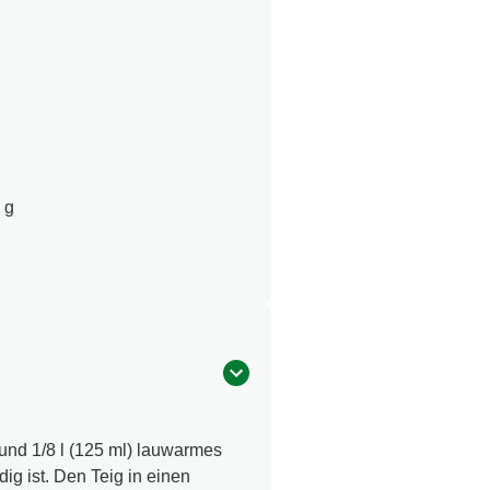
 g
nd 1/8 l (125 ml) lauwarmes
ig ist. Den Teig in einen