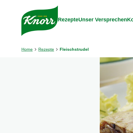
Gehe zu:
Inhalt
Footer
Suc
Rezepte
Unser Versprechen
Ko
Home
Rezepte
Fleischstrudel