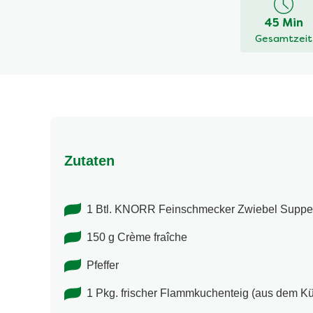
dieses
45 Min
recipe
Gesamtzeit
abgegeben
Zutaten
1 Btl. KNORR Feinschmecker Zwiebel Suppe
150 g Crème fraîche
Pfeffer
1 Pkg. frischer Flammkuchenteig (aus dem Kü