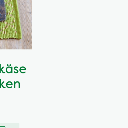
käse
nken