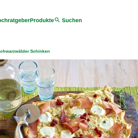
he
chratgeber
Produkte
Suchen
Schwarzwälder Schinken