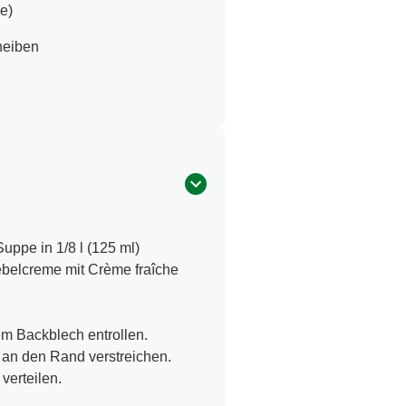
e)
heiben
ppe in 1/8 l (125 ml)
belcreme mit Crème fraîche
m Backblech entrollen.
 an den Rand verstreichen.
verteilen.