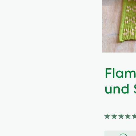
Flam
und 
Keine
Bewertung
für