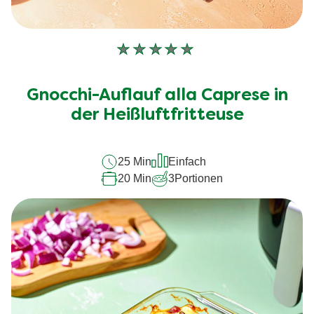
Keine
Bewertungen
für
Gnocchi-Auflauf alla Caprese in
dieses
recipe
der Heißluftfritteuse
abgegeben
25 Min
Einfach
20 Min
3
Portionen