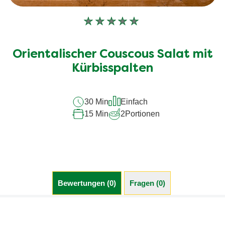
Keine
Bewertungen
für
Orientalischer Couscous Salat mit
dieses
recipe
Kürbisspalten
abgegeben
30 Min
Einfach
15 Min
2
Portionen
Bewertungen (0)
Fragen (0)