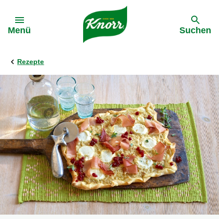
Gehe zu:
Menü
Suchen
Rezepte