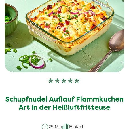
Keine
Bewertungen
für
Schupfnudel Auflauf Flammkuchen
dieses
recipe
Art in der Heißluftfritteuse
abgegeben
25 Min
Einfach