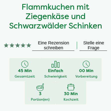
Flammkuchen mit
Ziegenkäse und
Schwarzwälder Schinken
Eine Rezension
Stelle eine
Keine
schreiben
Frage
Bewertungen
für
dieses
recipe
45 Min
Einfach
00 Min
abgegeben
Gesamtzeit
Schwierigkeit
Vorbereitung
3
30 Min
Portion(en)
Kochzeit