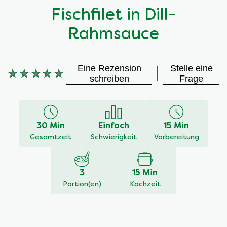
Fischfilet in Dill-
Rahmsauce
Eine Rezension
Stelle eine
schreiben
Frage
Keine
Bewertungen
für
dieses
30 Min
Einfach
15 Min
recipe
Gesamtzeit
Schwierigkeit
Vorbereitung
abgegeben
3
15 Min
Portion(en)
Kochzeit