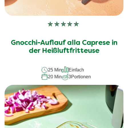
Keine
Bewertungen
für
Gnocchi-Auflauf alla Caprese in
dieses
der Heißluftfritteuse
recipe
abgegeben
25 Min
Einfach
20 Min
3
Portionen