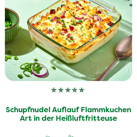
Keine
Bewertungen
für
Schupfnudel Auflauf Flammkuchen
dieses
Art in der Heißluftfritteuse
recipe
abgegeben