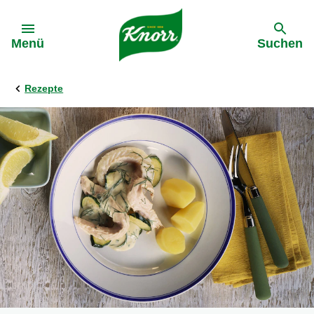
Gehe zu:
Menü
Suchen
Rezepte