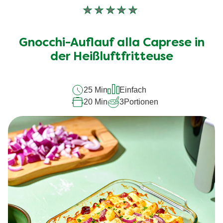
Keine
Bewertungen
für
Gnocchi-Auflauf alla Caprese in
dieses
recipe
der Heißluftfritteuse
abgegeben
25 Min
Einfach
20 Min
3
Portionen