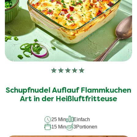
Keine
Bewertungen
für
Schupfnudel Auflauf Flammkuchen
dieses
recipe
Art in der Heißluftfritteuse
abgegeben
25 Min
Einfach
15 Min
3
Portionen