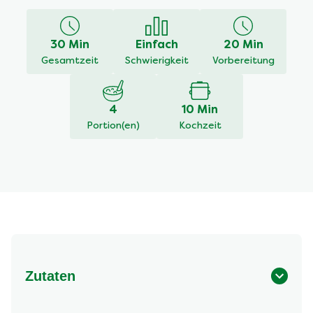
für
dieses
recipe
30 Min
Einfach
20 Min
abgegeben
Gesamtzeit
Schwierigkeit
Vorbereitung
4
10 Min
Portion(en)
Kochzeit
Zutaten