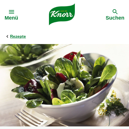
Gehe zu:
Menü
Suchen
Rezepte