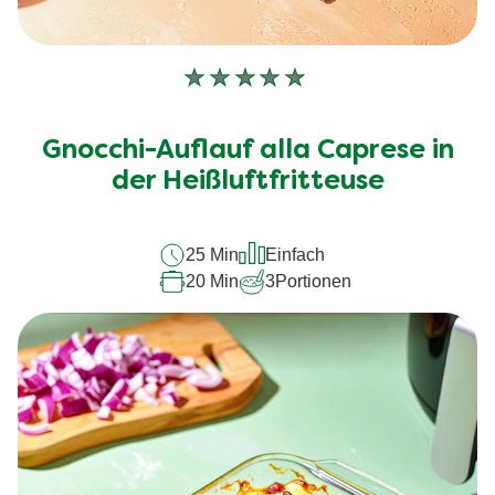
Keine
Bewertungen
für
Gnocchi-Auflauf alla Caprese in
dieses
recipe
der Heißluftfritteuse
abgegeben
25 Min
Einfach
20 Min
3
Portionen