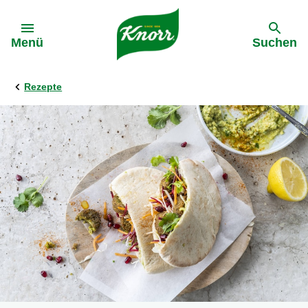
Gehe zu:
Menü
Suchen
Rezepte