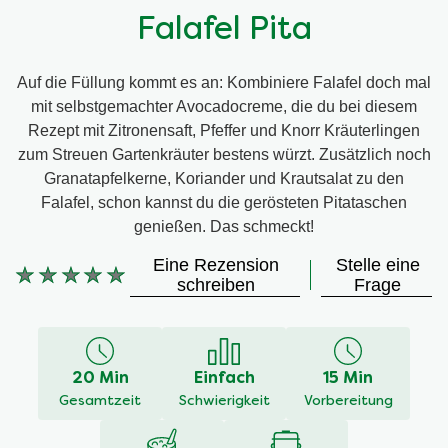
Falafel Pita
Auf die Füllung kommt es an: Kombiniere Falafel doch mal
mit selbstgemachter Avocadocreme, die du bei diesem
Rezept mit Zitronensaft, Pfeffer und Knorr Kräuterlingen
zum Streuen Gartenkräuter bestens würzt. Zusätzlich noch
Granatapfelkerne, Koriander und Krautsalat zu den
Falafel, schon kannst du die gerösteten Pitataschen
genießen. Das schmeckt!
Eine Rezension
Stelle eine
Keine
schreiben
Frage
Bewertungen
für
dieses
recipe
20 Min
Einfach
15 Min
abgegeben
Gesamtzeit
Schwierigkeit
Vorbereitung