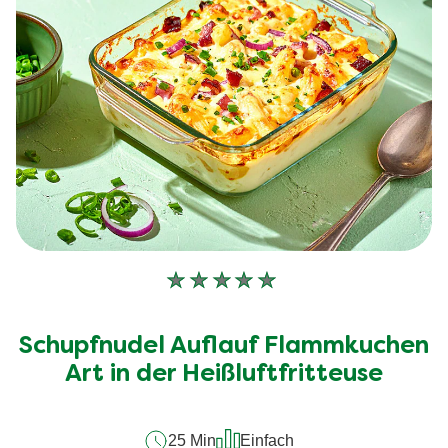
Keine
Bewertungen
für
Schupfnudel Auflauf Flammkuchen
dieses
recipe
Art in der Heißluftfritteuse
abgegeben
25 Min
Einfach