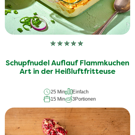
Keine
Bewertungen
für
Schupfnudel Auflauf Flammkuchen
dieses
recipe
Art in der Heißluftfritteuse
abgegeben
25 Min
Einfach
15 Min
3
Portionen