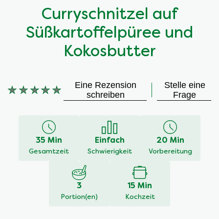
Curryschnitzel auf
Süßkartoffelpüree und
Kokosbutter
Eine Rezension
Stelle eine
Keine
schreiben
Frage
Bewertungen
für
dieses
recipe
35 Min
Einfach
20 Min
abgegeben
Gesamtzeit
Schwierigkeit
Vorbereitung
3
15 Min
Portion(en)
Kochzeit