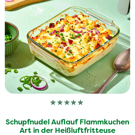
Keine
Bewertungen
für
Schupfnudel Auflauf Flammkuchen
dieses
recipe
Art in der Heißluftfritteuse
abgegeben