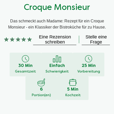
Croque Monsieur
Das schmeckt auch Madame: Rezept für ein Croque
Monsieur - ein Klassiker der Bistroküche für zu Hause.
Eine Rezension
Stelle eine
Keine
schreiben
Frage
Bewertungen
für
dieses
recipe
30 Min
Einfach
25 Min
abgegeben
Gesamtzeit
Schwierigkeit
Vorbereitung
6
5 Min
Portion(en)
Kochzeit