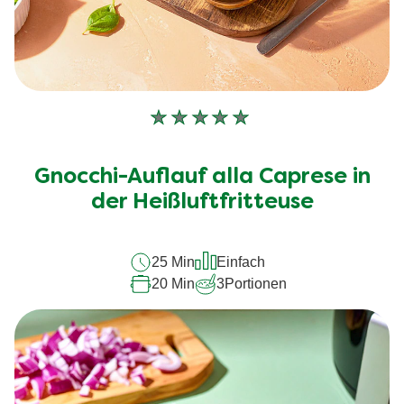
Keine
Bewertungen
für
Gnocchi-Auflauf alla Caprese in
dieses
recipe
der Heißluftfritteuse
abgegeben
25 Min
Einfach
20 Min
3
Portionen