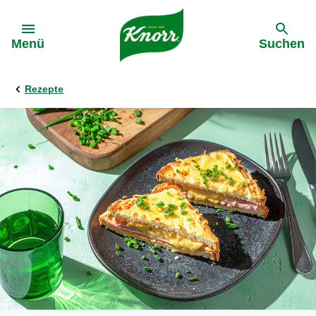
Gehe zu:
Menü
Suchen
Rezepte