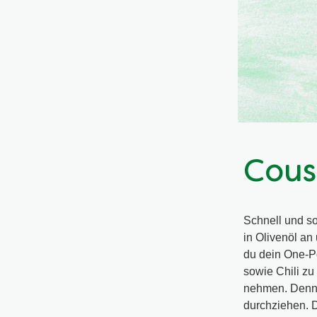
Cous
Schnell und so
in Olivenöl an
du dein One-P
sowie Chili z
nehmen. Denn j
durchziehen. D