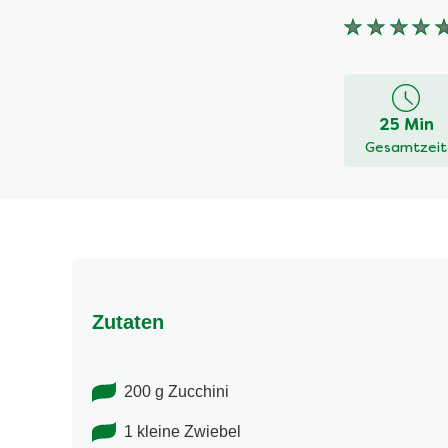
Keine
Bewertung
für
dieses
25 Min
recipe
Gesamtzeit
abgegeben
Zutaten
200 g Zucchini
1 kleine Zwiebel