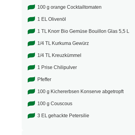
100 g orange Cocktailtomaten
1 EL Olivenöl
1 TL Knorr Bio Gemüse Bouillon Glas 5,5 L
1/4 TL Kurkuma Gewürz
1/4 TL Kreuzkümmel
1 Prise Chilipulver
Pfeffer
100 g Kichererbsen Konserve abgetropft
100 g Couscous
3 EL gehackte Petersilie