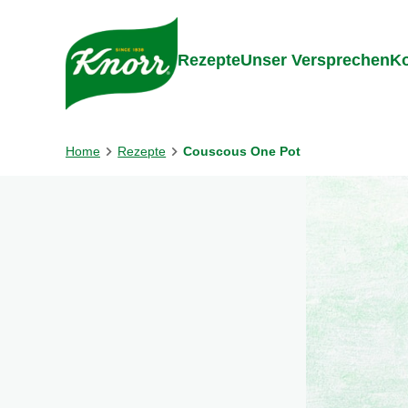
Gehe zu:
Inhalt
Footer
Suc
Rezepte
Unser Versprechen
Ko
Home
Rezepte
Couscous One Pot