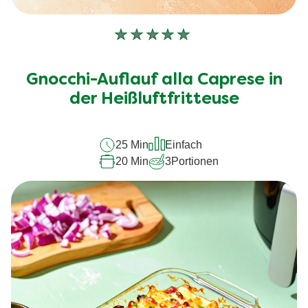
Keine
Bewertungen
für
Gnocchi-Auflauf alla Caprese in
dieses
recipe
der Heißluftfritteuse
abgegeben
25 Min
Einfach
20 Min
3
Portionen