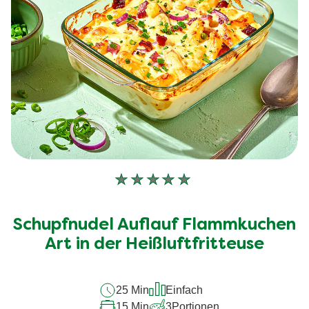
Keine
Bewertungen
für
Schupfnudel Auflauf Flammkuchen
dieses
recipe
Art in der Heißluftfritteuse
abgegeben
25 Min
Einfach
15 Min
3
Portionen