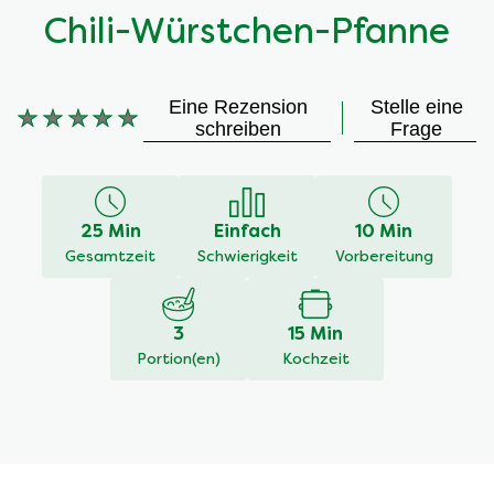
Chili-Würstchen-Pfanne
Eine Rezension
Stelle eine
Keine
schreiben
Frage
Bewertungen
für
dieses
recipe
25 Min
Einfach
10 Min
abgegeben
Gesamtzeit
Schwierigkeit
Vorbereitung
3
15 Min
Portion(en)
Kochzeit