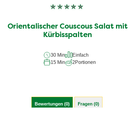
Keine
Bewertungen
für
Orientalischer Couscous Salat mit
dieses
recipe
Kürbisspalten
abgegeben
30 Min
Einfach
15 Min
2
Portionen
Bewertungen (0)
Fragen (0)
Sei der Erste, der eine