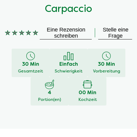
Carpaccio
Eine Rezension
Stelle eine
Keine
schreiben
Frage
Bewertungen
für
dieses
recipe
30 Min
Einfach
30 Min
abgegeben
Gesamtzeit
Schwierigkeit
Vorbereitung
4
00 Min
Portion(en)
Kochzeit