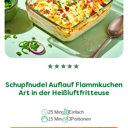
Keine
Bewertungen
für
Schupfnudel Auflauf Flammkuchen
dieses
recipe
Art in der Heißluftfritteuse
abgegeben
25 Min
Einfach
15 Min
3
Portionen