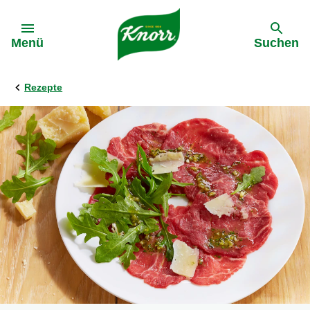
Gehe zu:
Menü
Suchen
Rezepte