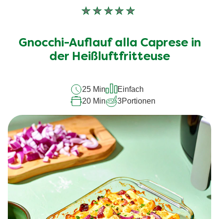
Keine
Bewertungen
für
Gnocchi-Auflauf alla Caprese in
dieses
recipe
der Heißluftfritteuse
abgegeben
25 Min
Einfach
20 Min
3
Portionen