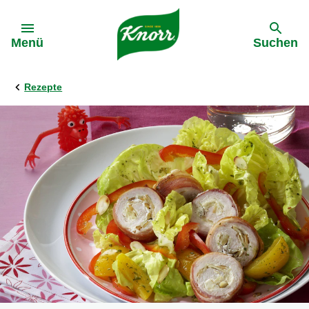
Gehe zu:
Menü
Suchen
Rezepte