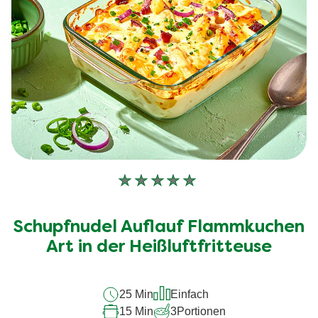
Keine
Bewertungen
für
Schupfnudel Auflauf Flammkuchen
dieses
recipe
Art in der Heißluftfritteuse
abgegeben
25 Min
Einfach
15 Min
3
Portionen