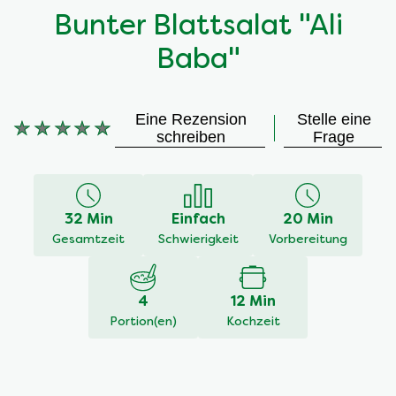
Bunter Blattsalat "Ali
Baba"
Eine Rezension
Stelle eine
Keine
schreiben
Frage
Bewertungen
für
dieses
recipe
32 Min
Einfach
20 Min
abgegeben
Gesamtzeit
Schwierigkeit
Vorbereitung
4
12 Min
Portion(en)
Kochzeit