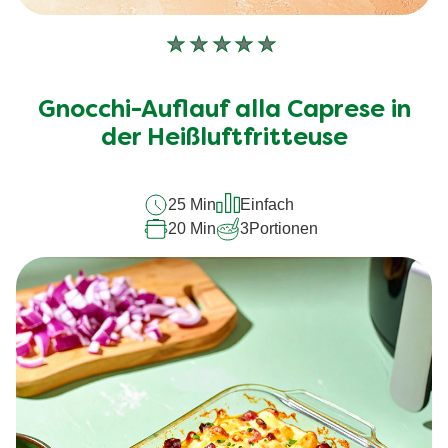
Keine
Bewertungen
für
Gnocchi-Auflauf alla Caprese in
dieses
recipe
der Heißluftfritteuse
abgegeben
25 Min
Einfach
20 Min
3
Portionen