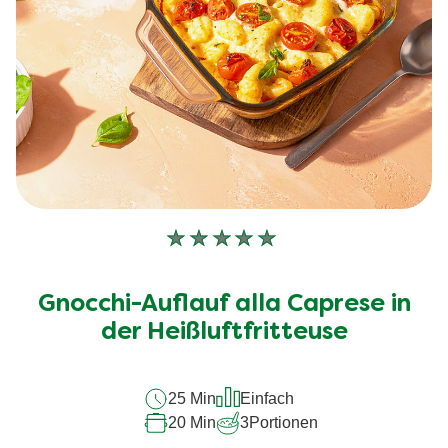
Keine
Bewertungen
für
Gnocchi-Auflauf alla Caprese in
dieses
der Heißluftfritteuse
recipe
abgegeben
25 Min
Einfach
20 Min
3
Portionen