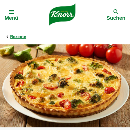
Gehe zu:
Menü
Suchen
Rezepte