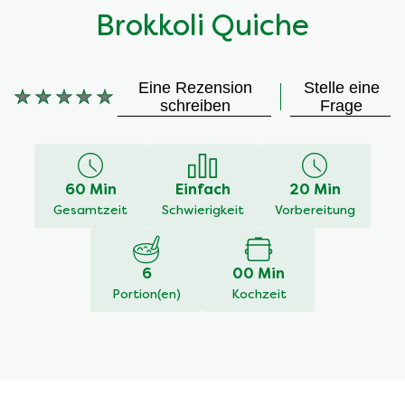
Brokkoli Quiche
Eine Rezension
Stelle eine
schreiben
Frage
Keine
Bewertungen
für
dieses
60 Min
Einfach
20 Min
recipe
Gesamtzeit
Schwierigkeit
Vorbereitung
abgegeben
6
00 Min
Portion(en)
Kochzeit