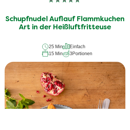
Keine
Bewertungen
für
Schupfnudel Auflauf Flammkuchen
dieses
Art in der Heißluftfritteuse
recipe
abgegeben
25 Min
Einfach
15 Min
3
Portionen