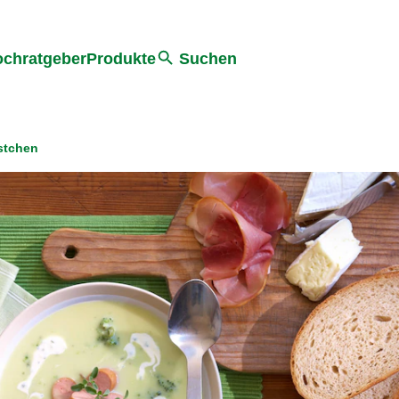
he
chratgeber
Produkte
Suchen
stchen