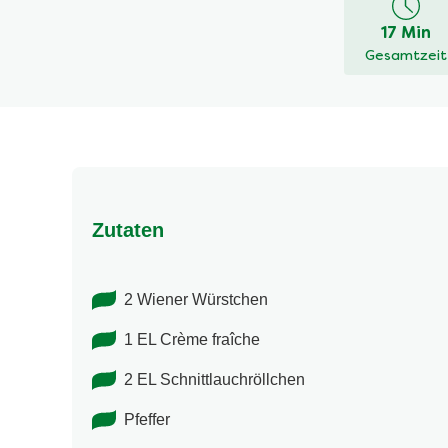
dieses
17 Min
recipe
Gesamtzeit
abgegeben
Zutaten
2 Wiener Würstchen
1 EL Crème fraîche
2 EL Schnittlauchröllchen
Pfeffer