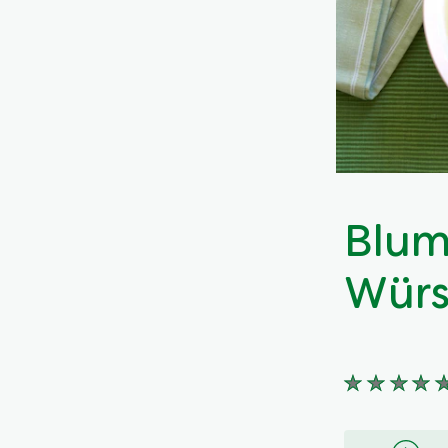
Blum
Würs
Keine
Bewertung
für