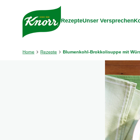
Gehe zu:
Inhalt
Footer
Suc
Rezepte
Unser Versprechen
Ko
Home
Rezepte
Blumenkohl-Brokkolisuppe mit Wür