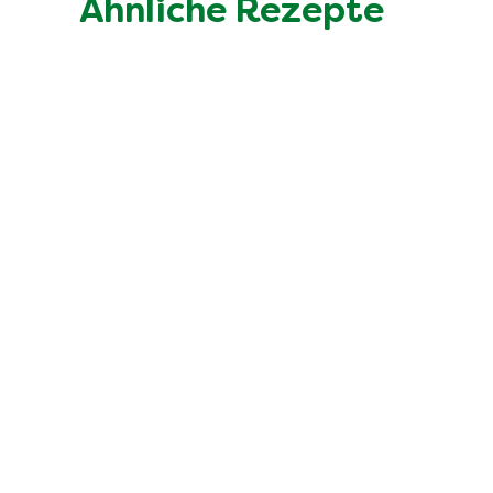
Ähnliche Rezepte
Gnocchi-Auflauf alla Caprese i
der Heißluftfritteuse