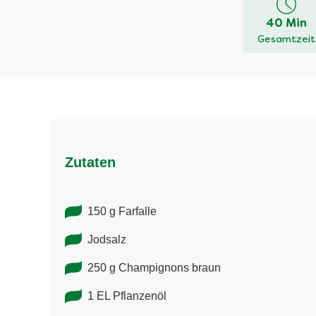
dieses
40 Min
recipe
Gesamtzeit
abgegeben
Zutaten
150 g Farfalle
Jodsalz
250 g Champignons braun
1 EL Pflanzenöl