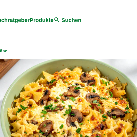
he
chratgeber
Produkte
Suchen
Käse