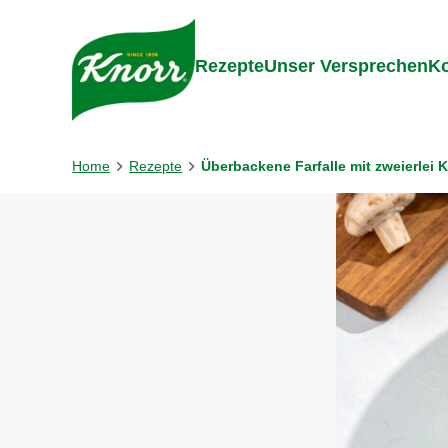
Gehe zu:
Inhalt
Footer
Suc
Rezepte
Unser Versprechen
Ko
Home
Rezepte
Überbackene Farfalle mit zweierlei 