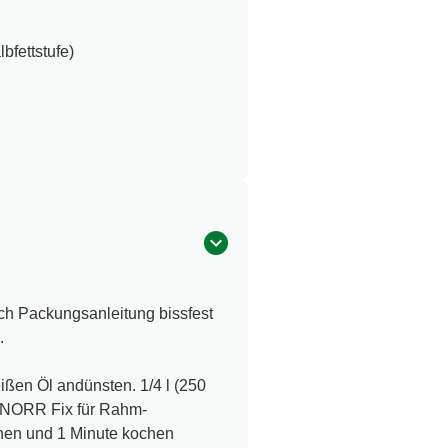
bfettstufe)
ch Packungsanleitung bissfest
.
ißen Öl andünsten. 1/4 l (250
 KNORR Fix für Rahm-
hen und 1 Minute kochen