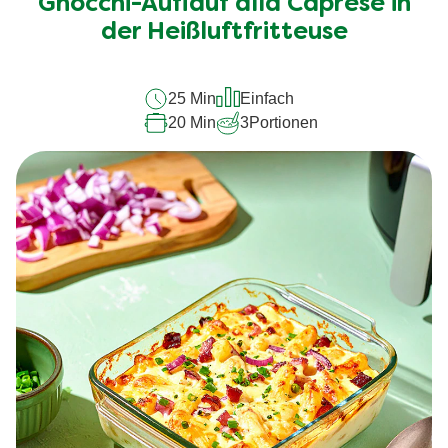
Gnocchi-Auflauf alla Caprese in
dieses
recipe
der Heißluftfritteuse
abgegeben
25 Min
Einfach
20 Min
3
Portionen