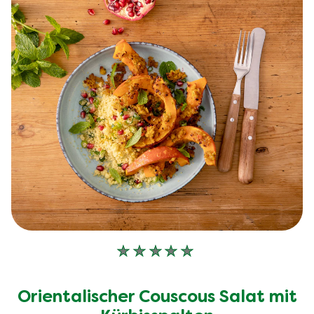
Keine
Bewertungen
für
Orientalischer Couscous Salat mit
dieses
recipe