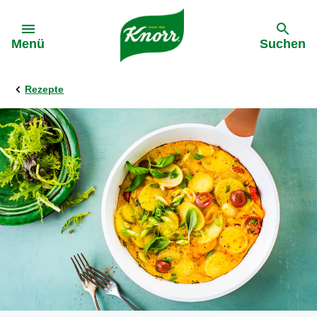
Gehe zu:
Menü
Suchen
Rezepte