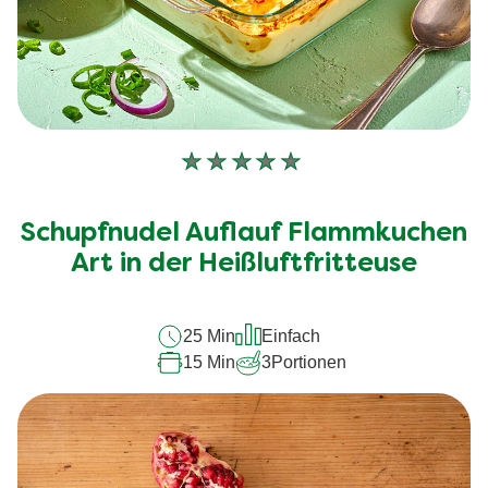
Keine
Bewertungen
für
Schupfnudel Auflauf Flammkuchen
dieses
recipe
Art in der Heißluftfritteuse
abgegeben
25 Min
Einfach
15 Min
3
Portionen