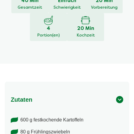
40 Min
Einfach
20 Min
abgegeben
Gesamtzeit
Schwierigkeit
Vorbereitung
4
20 Min
Portion(en)
Kochzeit
Zutaten
600 g festkochende Kartoffeln
80 g Frühlingszwiebeln