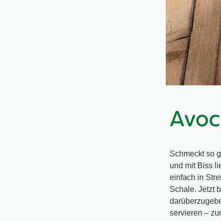
Avoc
Schmeckt so gu
und mit Biss l
einfach in Str
Schale. Jetzt 
darüberzugeben
servieren – zu