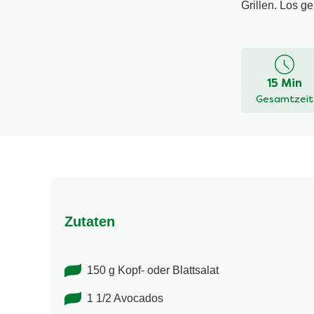
Grillen. Los ge
Keine
Bewertung
für
dieses
15 Min
recipe
Gesamtzeit
abgegeben
Zutaten
150 g Kopf- oder Blattsalat