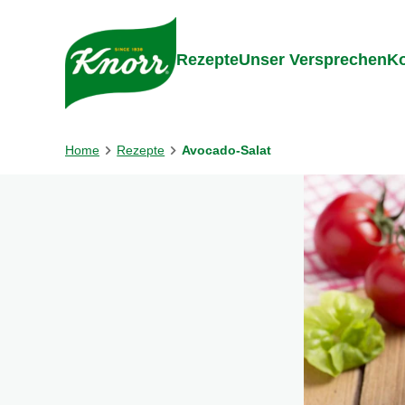
Gehe zu:
Inhalt
Footer
Suc
Rezepte
Unser Versprechen
Ko
Home
Rezepte
Avocado-Salat