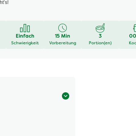
ht’s!
Eine Rezension schreiben
Stelle eine Frage
en
Einfach
15 Min
3
00
Schwierigkeit
Vorbereitung
Portion(en)
Koc