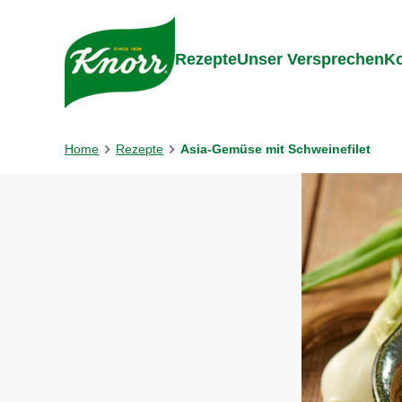
Gehe zu:
Inhalt
Footer
Suc
Rezepte
Unser Versprechen
Ko
Home
Rezepte
Asia-Gemüse mit Schweinefilet