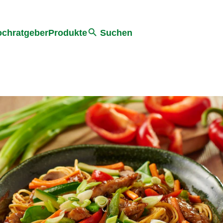
he
chratgeber
Produkte
Suchen