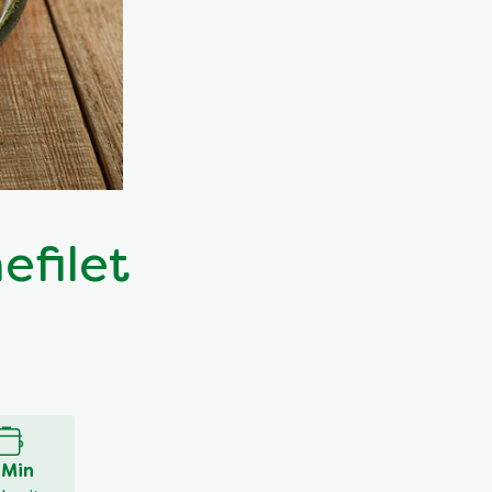
efilet
 Min