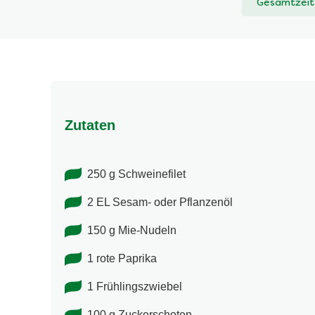
Gesamtzeit
abgegeben
Zutaten
250 g Schweinefilet
2 EL Sesam- oder Pflanzenöl
150 g Mie-Nudeln
1 rote Paprika
1 Frühlingszwiebel
100 g Zuckerschoten