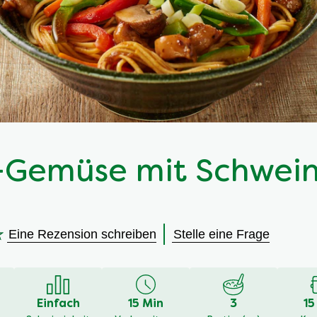
-Gemüse mit Schwein
Eine Rezension schreiben
Stelle eine Frage
en
Einfach
15 Min
3
15