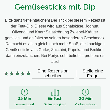
Gemüsesticks mit Dip
Bitte ganz tief eintauchen! Der Trick bei diesem Rezept ist
der Feta-Dip. Dieser wird aus Schafskäse, Joghurt,
Olivenöl und Knorr Salatkrönung Zwiebel-Kräuter
gemischt und entfaltet so seinen besonderen Geschmack.
Da macht es allen gleich noch mehr Spaß, die knackigen
Gemüsesticks aus Gurke, Zucchini, Paprika und Brokkoli
darin einzutauchen. Bei Partys sehr beliebt – probiere es
aus!
Eine Rezension
Stelle eine
Keine
schreiben
Frage
Bewertungen
für
dieses
recipe
35 Min
Einfach
20 Min
abgegeben
Gesamtzeit
Schwierigkeit
Vorbereitung