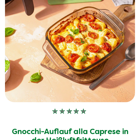
Keine
Bewertungen
für
Gnocchi-Auflauf alla Caprese in
dieses
recipe