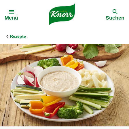
Gehe zu:
Menü
Suchen
Rezepte