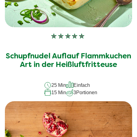
Keine
Bewertungen
für
Schupfnudel Auflauf Flammkuchen
dieses
recipe
Art in der Heißluftfritteuse
abgegeben
25 Min
Einfach
15 Min
3
Portionen