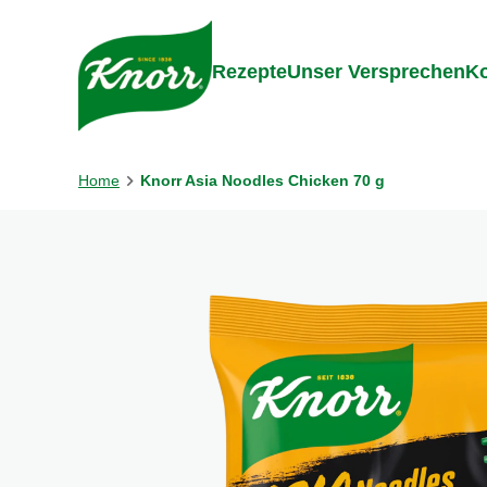
Gehe zu:
Inhalt
Footer
Suc
Rezepte
Unser Versprechen
Ko
Home
Knorr Asia Noodles Chicken 70 g