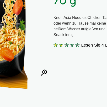
70 g
Knorr Asia Noodles Chicken Tast
oder wenn zu Hause mal keine Z
heißem Wasser aufgießen und in
Snack fertig!
Lesen Sie 4 
Die
durchschnittliche
Bewertung
dieses
Knorr
Asia
Noodles
Chicken
70
g
beträgt
2.0
von