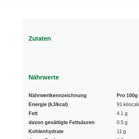
Zutaten
Zutaten: 89% Nudeln asiatischer Art (WEIZENMEHL
Geschmacksverstärker (Mononatriumglutamat, Dinat
Kurkuma, Chili), 0,5% Lauch, 0,3% Karotten, Röstz
Nährwerte
(Citronensäure), Hefeextrakt, Sojasaucenpulver 
enthalten. ²Kochsalzersatz, gewonnen aus natürl
Nährwertkennzeichnung
Pro 100g
Energie (kJ/kcal)
91 kilocal
Fett
4.1 g
davon gesättigte Fettsäuren
0.5 g
Kohlenhydrate
11 g