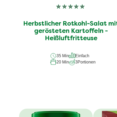
Keine
Bewertungen
für
Herbstlicher Rotkohl-Salat mi
dieses
recipe
gerösteten Kartoffeln -
abgegeben
Heißluftfritteuse
35 Min
Einfach
20 Min
3
Portionen