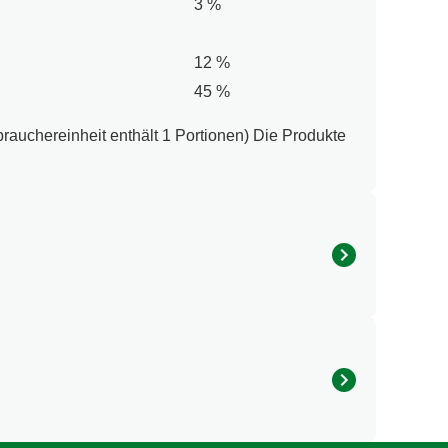
3 %
12 %
45 %
rauchereinheit enthält 1 Portionen) Die Produkte
Min. und rühre ab und zu um. Schnapp Dir Gabel