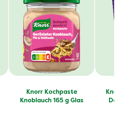
Knorr Kochpaste
Knorr Fus
Knoblauch 165 g Glas
Döner K
80g 