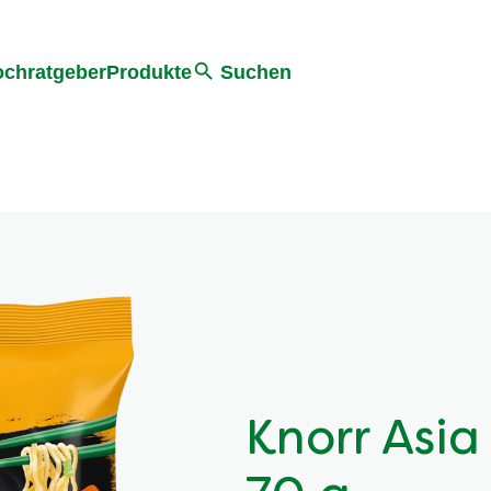
he
chratgeber
Produkte
Suchen
Knorr Asia