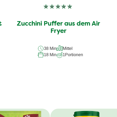
Keine
Bewertungen
für
t
Zucchini Puffer aus dem Air
dieses
recipe
Fryer
abgegeben
38 Min
Mittel
18 Min
1
Portionen