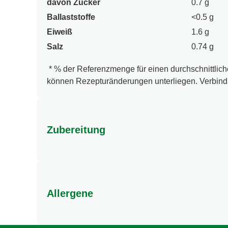
davon Zucker
0.7 g
Ballaststoffe
<0.5 g
Eiweiß
1.6 g
Salz
0.74 g
* % der Referenzmenge für einen durchschnittliche
können Rezepturänderungen unterliegen. Verbindl
Zubereitung
1) Gib Nudeln und Beutelinhalt in ein geeignetes
oder Stäbchen und genieße!
Allergene
Enthält Gluten und Soja. Kann Ei, Milch, Sellerie 