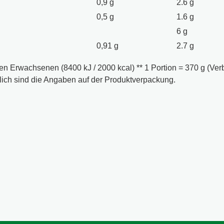
0,9 g
2.6 g
0,5 g
1.6 g
6 g
0,91 g
2.7 g
n Erwachsenen (8400 kJ / 2000 kcal) ** 1 Portion = 370 g (Verb
ich sind die Angaben auf der Produktverpackung.
 Gefäß. 2) Gieße 300 ml kochendes Wasser darüber. 3) Warte 3 
und Senf enthalten.