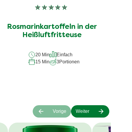
Keine
Bewertungen
für
Rosmarinkartoffeln in der
dieses
recipe
Heißluftfritteuse
abgegeben
20 Min
Einfach
15 Min
3
Portionen
Vorige
Weiter