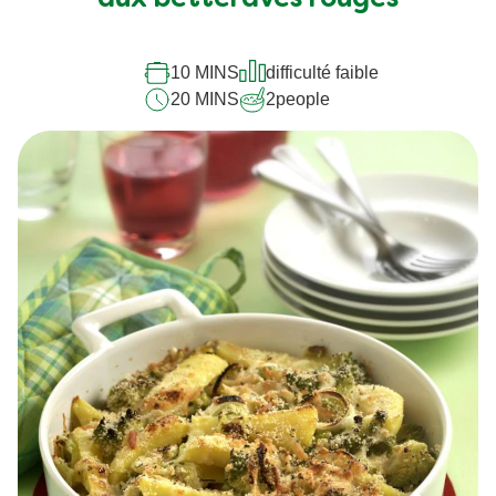
10 MINS
difficulté faible
20 MINS
2
people