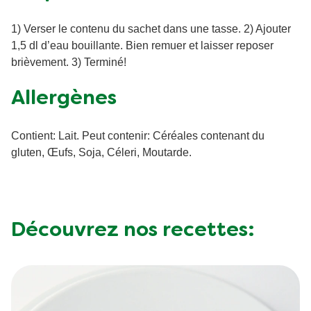
kJ/2000 kcal) ** 1 portion = 150 ml (emballage
d’informations sous: www.knorr.ch
contient 3 portions) Mention légale: les recettes des
1) Verser le contenu du sachet dans une tasse. 2) Ajouter
produits peuvent faire l’objet de modifications. Les
1,5 dl d’eau bouillante. Bien remuer et laisser reposer
indications figurant sur l'emballage de chaque
brièvement. 3) Terminé!
produit ont quant à elles force obligatoire.
Allergènes
57 kilocalorie / 240
Énergie
kilojoule
Contient: Lait. Peut contenir: Céréales contenant du
Matières
gluten, Œufs, Soja, Céleri, Moutarde.
0.8 g
grasses
Acides gras
0.2 g
saturés
Découvrez nos recettes:
Glucides totaux
10 g
Sucre
1 g
Fibres
1.3 g
Protéine
1.8 g