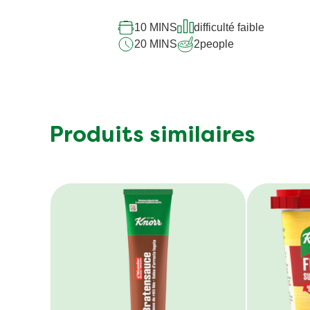
10 MINS
difficulté faible
20 MINS
2
people
Produits similaires