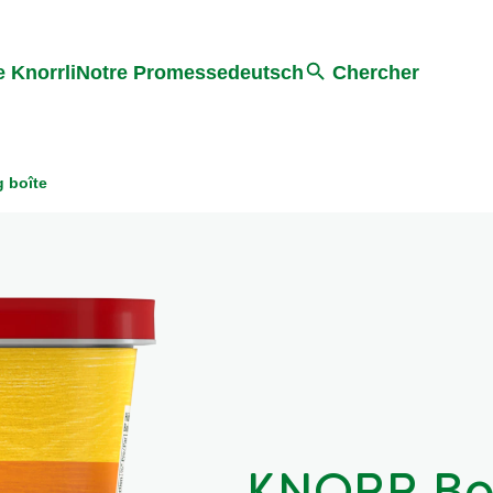
Search
 Knorrli
Notre Promesse
deutsch
Chercher
 boîte