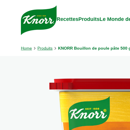
Skip to:
Main content
Footer
Recettes
Produits
Le Monde de
Home
Produits
KNORR Bouillon de poule pâte 500 g