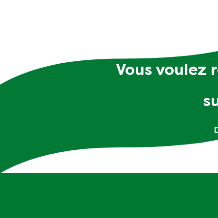
Vous voulez r
s
D