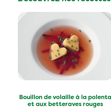
Matières grasses
Acides gras saturés
Glucides totaux
Sucre
Fibres
Protéine
Sel
Bouillon de volaille à la polent
et aux betteraves rouges