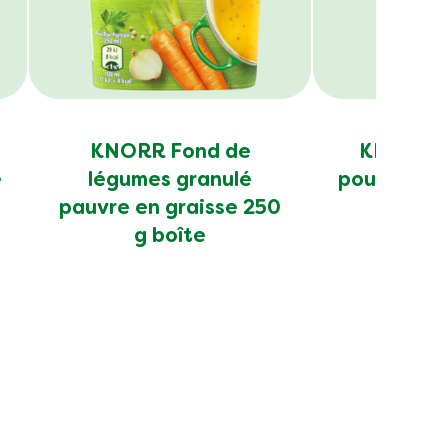
KNORR Fond de
KNORR B
e
légumes granulé
poule pâte
pauvre en graisse 250
g boîte