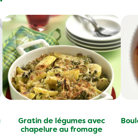
1.2 g
0.7 g
<0.5 g
<0.5 g
<0.5 g
0.9 g
1.8 g
a
Gratin de légumes avec
Boul
chapelure au fromage