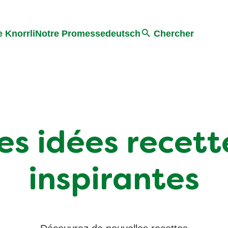
Search
 Knorrli
Notre Promesse
deutsch
Chercher
es idées recett
inspirantes