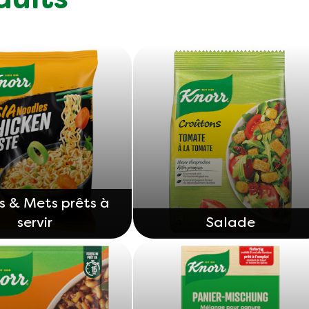
duits
s & Mets prêts à
servir
Salade