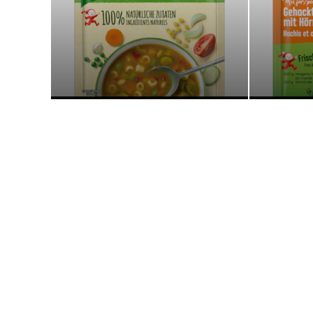
Soupes
Légale
Aide
Politique de confidentialité
Plan du site
Localisateur de ma
Droit
Accessibilité
Données bibliographiques
Nous contacter