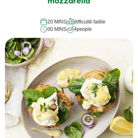
mozzarella
20 MINS
difficulté faible
00 MINS
4
people