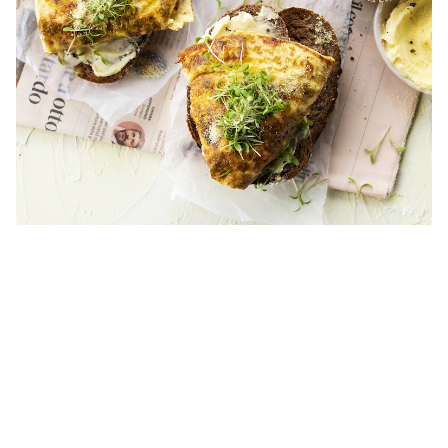
Omelette au cresson
10 MINS
difficulté faible
10 MINS
4
people