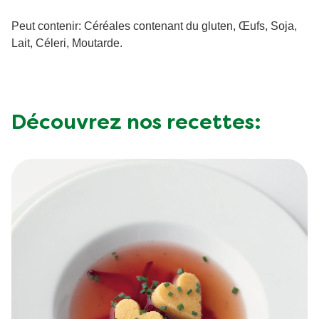
Acides gras saturés
2.7 g
Peut contenir: Céréales contenant du gluten, Œufs, Soja,
Lait, Céleri, Moutarde.
Glucides totaux
Sucre
19 g
Fibres
5.6 g
Découvrez nos recettes:
Protéine
11 g
Sel
45.2 g