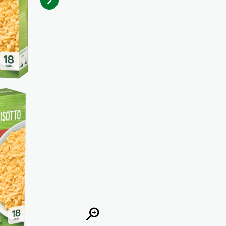
es force obligatoire.
alorie / 1335 kilojoule
:
10 g
5.9 g
48 g
0.9 g
0.9 g
7.6 g
1.1 g