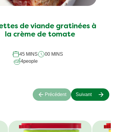
ucs et astuces
e?
e.