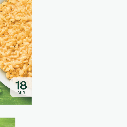
KNORR Ri
250 g emb
Savourez le meilleur de l'Ital
traditionnelle pour un plat fonda