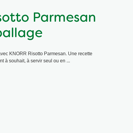
on le Risotto Knorr dans 7 dl d'eau. 2) Laisser cuire,
s. 3) Enlever la casserole du feu, ajouter 30 g de
 (parmesan) en remuant. Laisser reposer à couvert