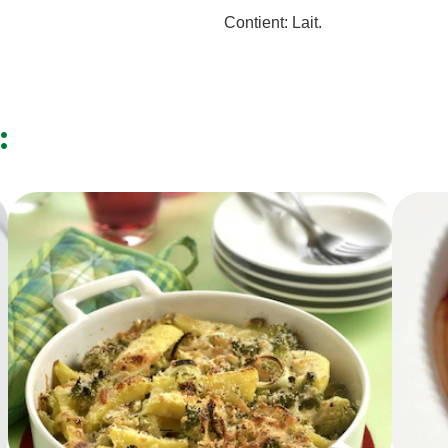
R Bouillon de
KNORR Bouillon de
spécial pâte 200
poule pâte 200 g boît
g boîte