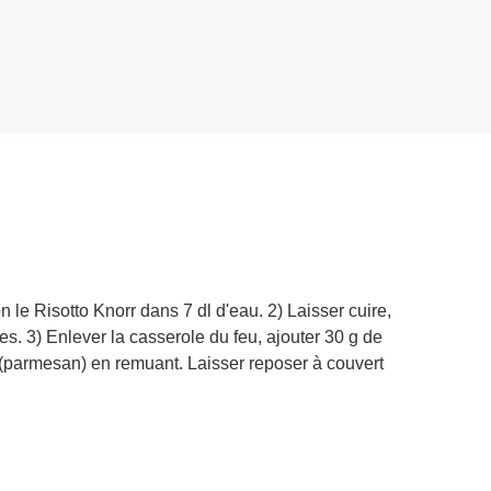
ettes de viande gratinées à
la crème de tomate
45 MINS
00 MINS
4
people
Précédent
Suivant