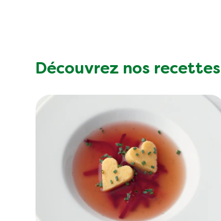
KNORR Sauce de rôti
KNOR
liée miracle 150g tube
boeuf 