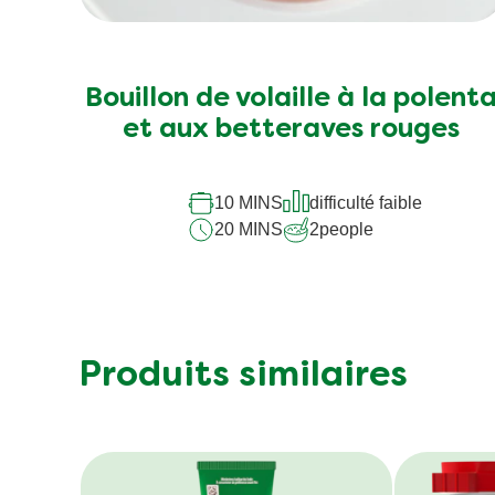
Vous voulez r
s
D