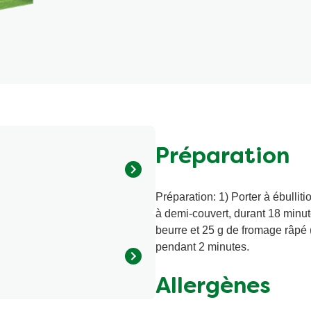
a
Gratin de légumes avec
Boul
chapelure au fromage
20 MINS
10 MINS
4
people