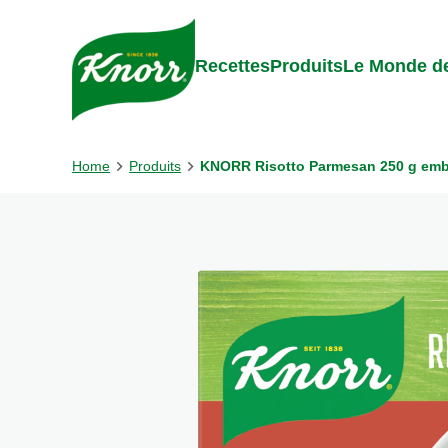
Skip to:
Main content
Footer
Recettes
Produits
Le Monde de
Home
Produits
KNORR Risotto Parmesan 250 g emb