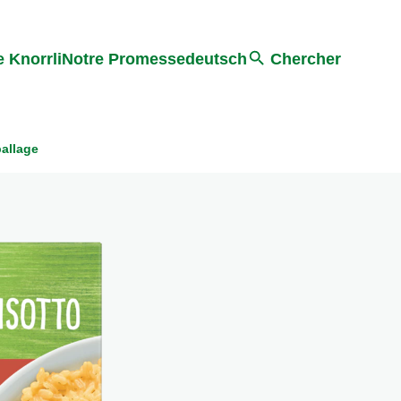
Search
 Knorrli
Notre Promesse
deutsch
Chercher
allage