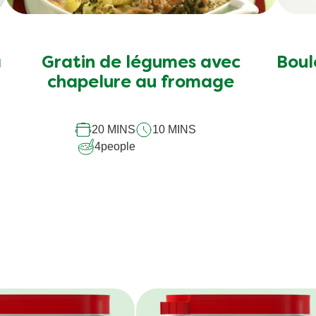
Voir tous les produits
ecevoir des recettes, des tr
ur la façon de manger durabl
ites-nous vos préférences culinaires et nous ferons le rest