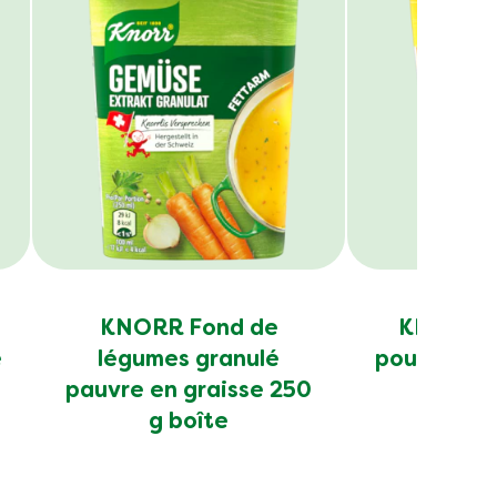
Emplacement
French
Changer de lieu