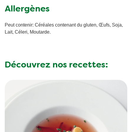
Allergènes
Acides gras saturés
0.3 g
Glucides totaux
Peut contenir: Céréales contenant du gluten, Œufs, Soja,
Sucre
2 g
Lait, Céleri, Moutarde.
Fibres
3.2 g
Protéine
15 g
Sel
56.5 g
Découvrez nos recettes: