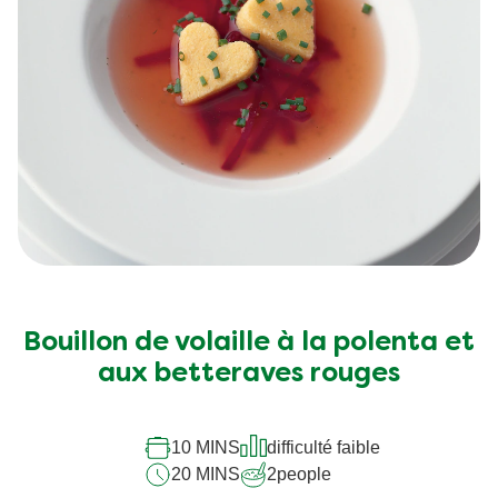
Bouillon de volaille à la polenta et
aux betteraves rouges
10 MINS
difficulté faible
20 MINS
2
people