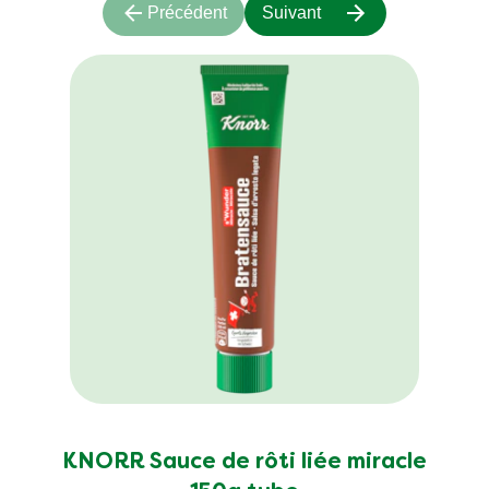
Précédent
Suivant
KNORR Sauce de rôti liée miracle