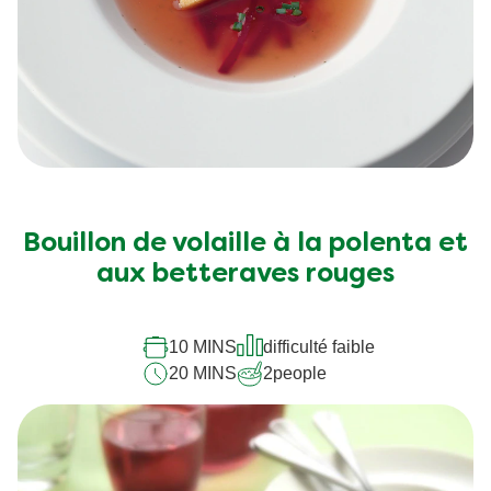
Bouillon de volaille à la polenta et
aux betteraves rouges
10 MINS
difficulté faible
20 MINS
2
people