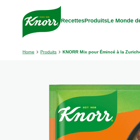
Skip to:
Main content
Footer
Recettes
Produits
Le Monde de
Home
Produits
KNORR Mix pour Émincé à la Zuricho