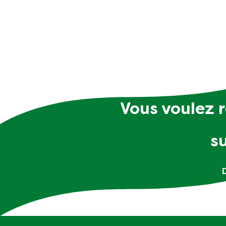
Vous voulez r
s
D