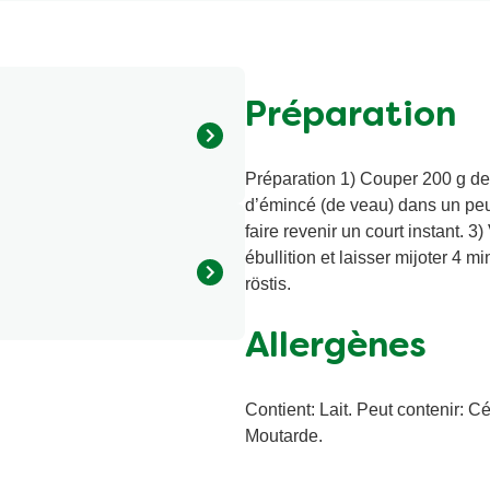
Préparation
Préparation 1) Couper 200 g de
extrine, crème en poudre
d’émincé (de veau) dans un peu
, sel comestible iodé,
faire revenir un court instant. 3)
 champignon déshydraté,
ébullition et laisser mijoter 4 
de vin blanc, jus de citron
röstis.
eut contenir: BLÉ, SEIGLE,
RDE. ²issus de
é de consommation
Allergènes
 www.knorr.ch
400 kJ/2000 kcal) ** 1
ention légale: les recettes
s. Les indications figurant
Contient: Lait. Peut contenir: C
es force obligatoire.
Moutarde.
alorie / 1003 kilojoule