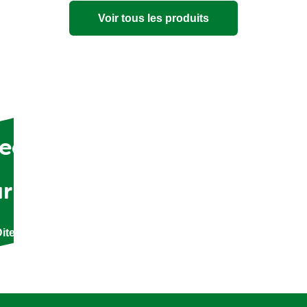
Voir tous les produits
ecevoir des recettes, des tr
ur la façon de manger durabl
ites-nous vos préférences culinaires et nous ferons le rest