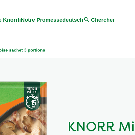
Search
 Knorrli
Notre Promesse
deutsch
Chercher
ise sachet 3 portions
KNORR Mix