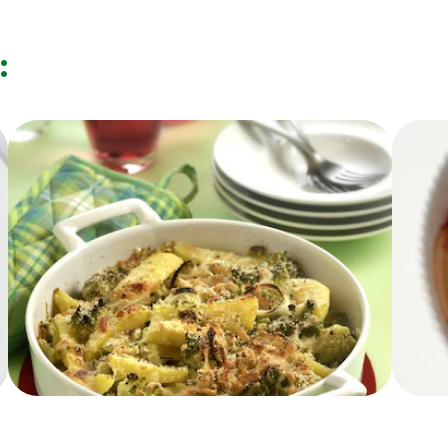
11 g
2.3 g
:
9.8 g
2.6 g
1.4 g
25 g
2 g