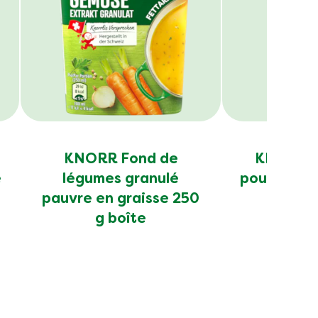
KNORR Fond de
KNORR B
e
légumes granulé
poule pâte
pauvre en graisse 250
g boîte