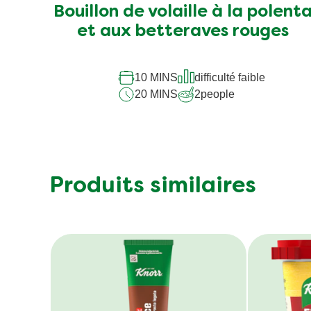
Bouillon de volaille à la polent
et aux betteraves rouges
10 MINS
difficulté faible
20 MINS
2
people
Produits similaires