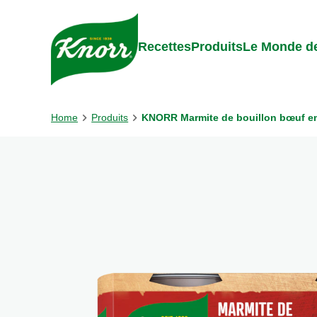
Skip to:
Main content
Footer
Recettes
Produits
Le Monde de
Home
Produits
KNORR Marmite de bouillon bœuf emb