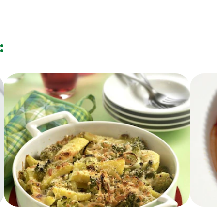
localorie / 52 kilojoule
0.8 g
:
0.4 g
0.7 g
0.5 g
<0.5 g
0.5 g
3 g