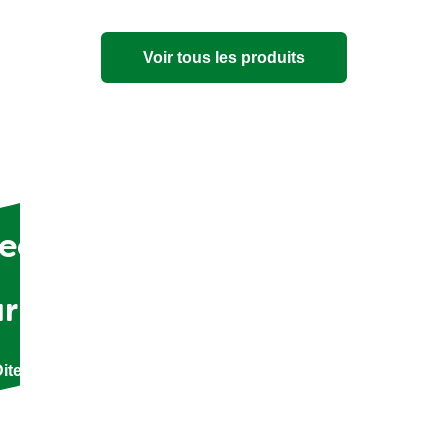
Voir tous les produits
ecevoir des recettes, des tr
ur la façon de manger durabl
ites-nous vos préférences culinaires et nous ferons le rest