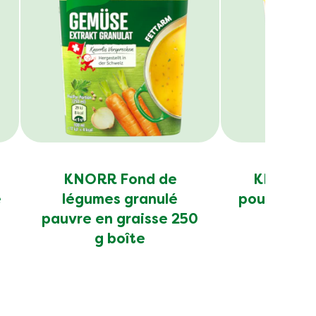
KNORR Fond de
KNORR B
e
légumes granulé
poule pâte
pauvre en graisse 250
g boîte