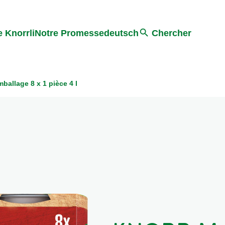
Search
 Knorrli
Notre Promesse
deutsch
Chercher
allage 8 x 1 pièce 4 l