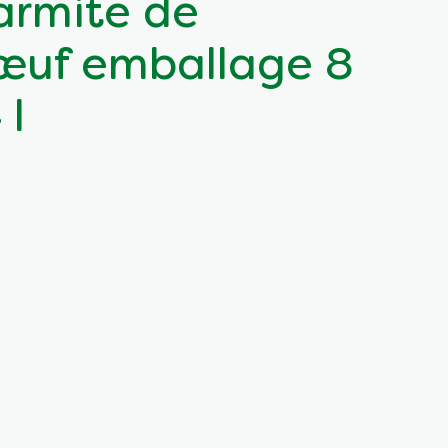
rmite de
bœuf emballage 8
 l