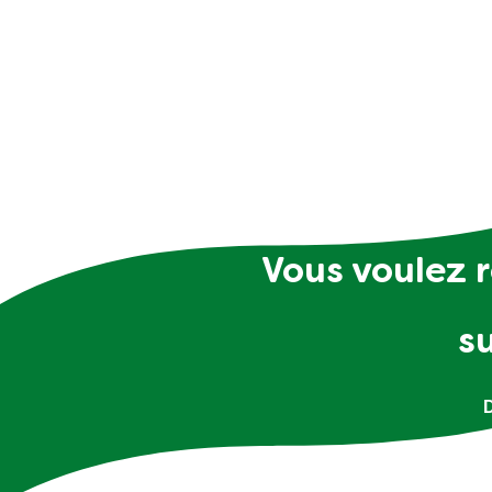
Vous voulez r
s
D