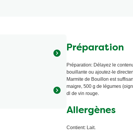
Préparation
Préparation: Délayez le conten
able, os de bœuf), sel
bouillante ou ajoutez-le direct
 (dont LAIT), extrait de
Marmite de Bouillon est suffis
nthane, farine de graines de
maigre, 500 g de légumes (oignons
% viande de bœuf en poudre,
dl de vin rouge.
 de l'agriculture durable. Plus
é de consommation
Allergènes
8400 kJ/2000 kcal) Mention
objet de modifications. Les
oduit ont quant à elles force
Contient: Lait.