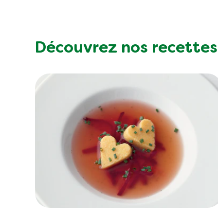
obligatoire.
Énergie
13 ki
Matières grasses
Découvrez nos recettes
Acides gras saturés
Glucides totaux
Sucre
Fibres
Protéine
Sel