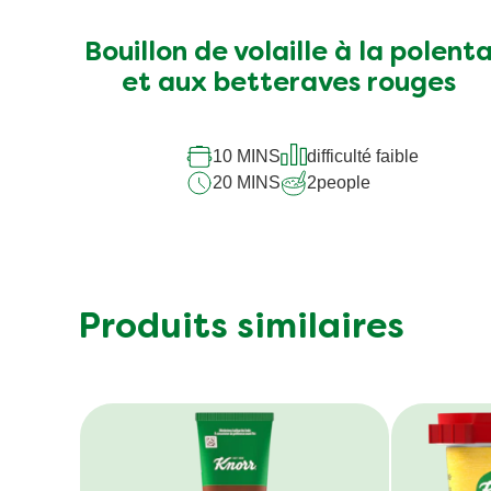
Bouillon de volaille à la polent
et aux betteraves rouges
10 MINS
difficulté faible
20 MINS
2
people
Produits similaires