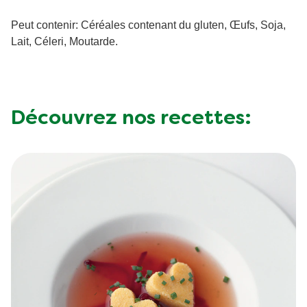
Énergie
kilojoule
Peut contenir: Céréales contenant du gluten, Œufs, Soja,
Matières
Lait, Céleri, Moutarde.
1.2 g
grasses
Acides gras
0.2 g
saturés
Découvrez nos recettes:
Glucides totaux
17 g
Sucre
11 g
Fibres
3.6 g
Protéine
2.6 g
Sel
1.6 g