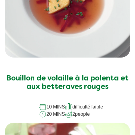
Bouillon de volaille à la polenta et
aux betteraves rouges
10 MINS
difficulté faible
20 MINS
2
people