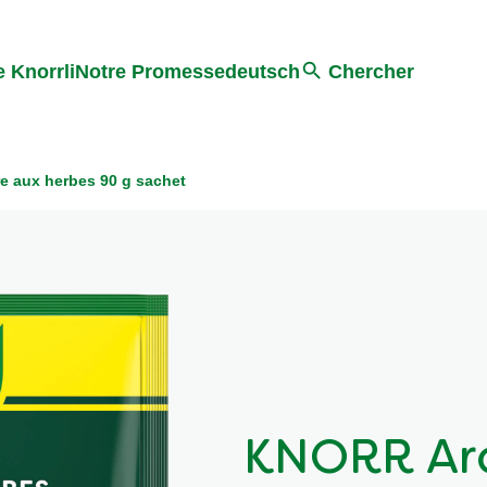
Search
 Knorrli
Notre Promesse
deutsch
Chercher
 aux herbes 90 g sachet
KNORR Ar