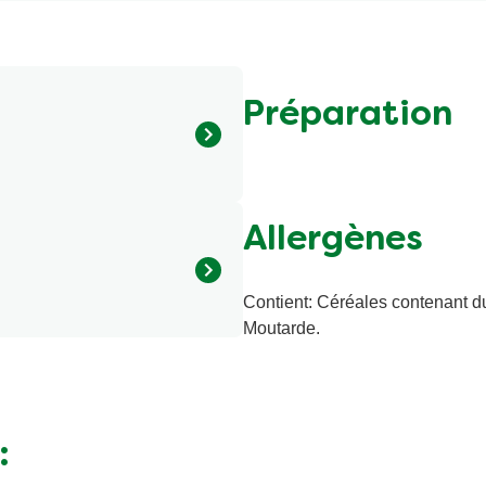
Préparation
Allergènes
Contient: Céréales contenant du 
é de consommation
Moutarde.
8400 kJ/2000 kcal) Mention
objet de modifications. Les
oduit ont quant à elles force
:
950 kJ/227 kcal