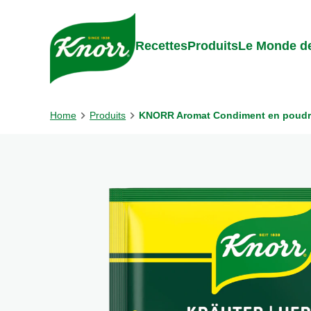
Skip to:
Main content
Footer
Recettes
Produits
Le Monde de
Home
Produits
KNORR Aromat Condiment en poudre