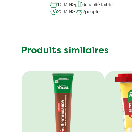
10 MINS
difficulté faible
20 MINS
2
people
Produits similaires