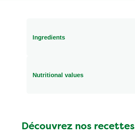
Ingredients
Nutritional values
Taille des portions Par 100mlPortions par unit
* % d'Apport de référence pour un adulte-tpye (
légale: les recettes des produits peuvent faire l’
indications figurant sur l'emballage de chaque pr
obligatoire.
Découvrez nos recettes
Énergie