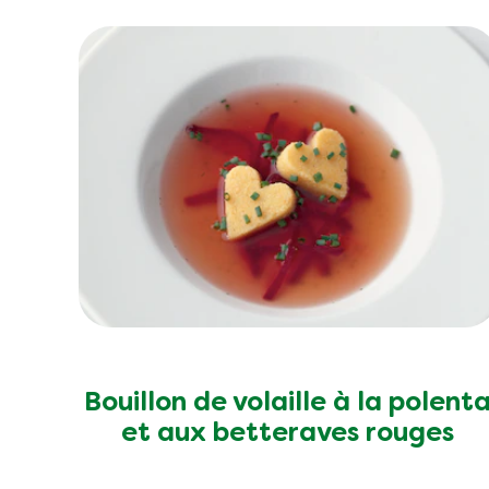
Matières grasses
Acides gras saturés
Glucides totaux
Sucre
Fibres
Protéine
Sel
Bouillon de volaille à la polent
et aux betteraves rouges