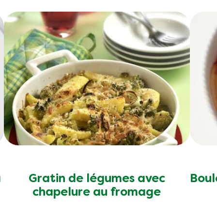
3.8 g
1.2 g
27 g
1 g
12 g
39.1 g
a
Gratin de légumes avec
Boul
chapelure au fromage