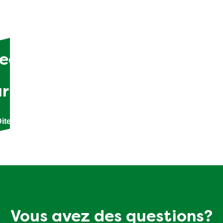
ecevoir des recettes, des tr
ur la façon de manger durabl
ites-nous vos préférences culinaires et nous ferons le rest
Vous avez des questions?