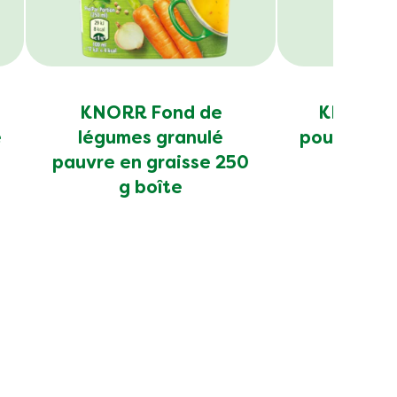
KNORR Fond de
KNORR B
e
légumes granulé
poule pâte
pauvre en graisse 250
g boîte